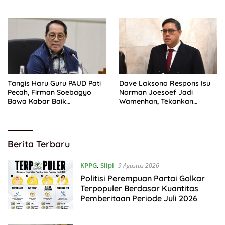
2026
Tangis Haru Guru PAUD Pati
Dave Laksono Respons Isu
Pecah, Firman Soebagyo
Norman Joesoef Jadi
Bawa Kabar Baik
Wamenhan, Tekankan
Perjuangan di RUU Sisdiknas
Penguatan Pertahanan
Nasional
Golkarpedia
Berita Terbaru
KPPG
,
Slipi
9 Agustus 2026
Politisi Perempuan Partai Golkar
Terpopuler Berdasar Kuantitas
Pemberitaan Periode Juli 2026