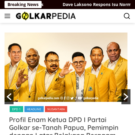
Langsung
UU Sisdiknas
Breaking News
Dave Laksono Respons Isu Norman Joesoe
ke
konten
DPD 1
HEADLINE
NUSANTARA
Profil Enam Ketua DPD I Partai
Golkar se-Tanah Papua, Pemimpin