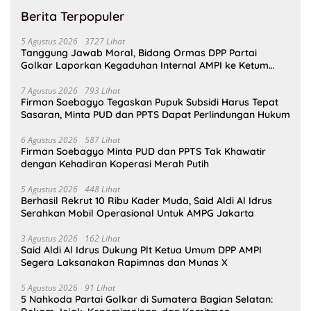
Berita Terpopuler
5 Agustus 2026
3727 Lihat
Tanggung Jawab Moral, Bidang Ormas DPP Partai
Golkar Laporkan Kegaduhan Internal AMPI ke Ketum
Bahlil Lahadalia
7 Agustus 2026
793 Lihat
Firman Soebagyo Tegaskan Pupuk Subsidi Harus Tepat
Sasaran, Minta PUD dan PPTS Dapat Perlindungan Hukum
6 Agustus 2026
587 Lihat
Firman Soebagyo Minta PUD dan PPTS Tak Khawatir
dengan Kehadiran Koperasi Merah Putih
5 Agustus 2026
448 Lihat
Berhasil Rekrut 10 Ribu Kader Muda, Said Aldi Al Idrus
Serahkan Mobil Operasional Untuk AMPG Jakarta
3 Agustus 2026
162 Lihat
Said Aldi Al Idrus Dukung Plt Ketua Umum DPP AMPI
Segera Laksanakan Rapimnas dan Munas X
5 Agustus 2026
91 Lihat
5 Nahkoda Partai Golkar di Sumatera Bagian Selatan: