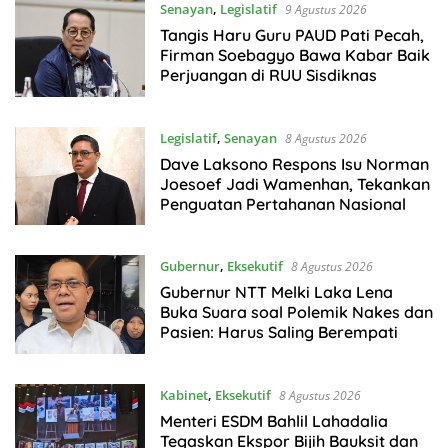
Senayan
,
Legislatif
9 Agustus 2026
Tangis Haru Guru PAUD Pati Pecah,
Firman Soebagyo Bawa Kabar Baik
Perjuangan di RUU Sisdiknas
Legislatif
,
Senayan
8 Agustus 2026
Dave Laksono Respons Isu Norman
Joesoef Jadi Wamenhan, Tekankan
Penguatan Pertahanan Nasional
Gubernur
,
Eksekutif
8 Agustus 2026
Gubernur NTT Melki Laka Lena
Buka Suara soal Polemik Nakes dan
Pasien: Harus Saling Berempati
Kabinet
,
Eksekutif
8 Agustus 2026
Menteri ESDM Bahlil Lahadalia
Tegaskan Ekspor Bijih Bauksit dan