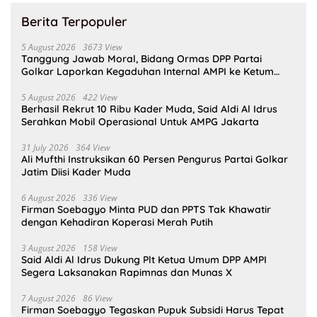
Berita Terpopuler
5 August 2026
3673 View
Tanggung Jawab Moral, Bidang Ormas DPP Partai
Golkar Laporkan Kegaduhan Internal AMPI ke Ketum
Bahlil Lahadalia
5 August 2026
422 View
Berhasil Rekrut 10 Ribu Kader Muda, Said Aldi Al Idrus
Serahkan Mobil Operasional Untuk AMPG Jakarta
31 July 2026
364 View
Ali Mufthi Instruksikan 60 Persen Pengurus Partai Golkar
Jatim Diisi Kader Muda
6 August 2026
336 View
Firman Soebagyo Minta PUD dan PPTS Tak Khawatir
dengan Kehadiran Koperasi Merah Putih
3 August 2026
158 View
Said Aldi Al Idrus Dukung Plt Ketua Umum DPP AMPI
Segera Laksanakan Rapimnas dan Munas X
7 August 2026
86 View
Firman Soebagyo Tegaskan Pupuk Subsidi Harus Tepat