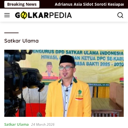
Skip
lindungan Hukum
Breaking News
Adrianus Asia Sidot Soroti Kesiapan P
to
content
Satkar Ulama
Satkar Ulama
24 March 2026