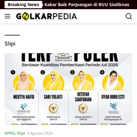
Langsung
 Soebagyo Bawa Kabar Baik Perjuangan di RUU Sisdiknas
Breaking News
ke
konten
Slipi
KPPG
,
Slipi
9 Agustus 2026