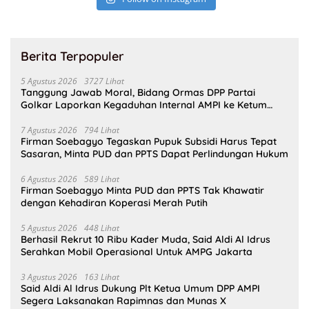
Berita Terpopuler
5 Agustus 2026
3727 Lihat
Tanggung Jawab Moral, Bidang Ormas DPP Partai
Golkar Laporkan Kegaduhan Internal AMPI ke Ketum
Bahlil Lahadalia
7 Agustus 2026
794 Lihat
Firman Soebagyo Tegaskan Pupuk Subsidi Harus Tepat
Sasaran, Minta PUD dan PPTS Dapat Perlindungan Hukum
6 Agustus 2026
589 Lihat
Firman Soebagyo Minta PUD dan PPTS Tak Khawatir
dengan Kehadiran Koperasi Merah Putih
5 Agustus 2026
448 Lihat
Berhasil Rekrut 10 Ribu Kader Muda, Said Aldi Al Idrus
Serahkan Mobil Operasional Untuk AMPG Jakarta
3 Agustus 2026
163 Lihat
Said Aldi Al Idrus Dukung Plt Ketua Umum DPP AMPI
Segera Laksanakan Rapimnas dan Munas X