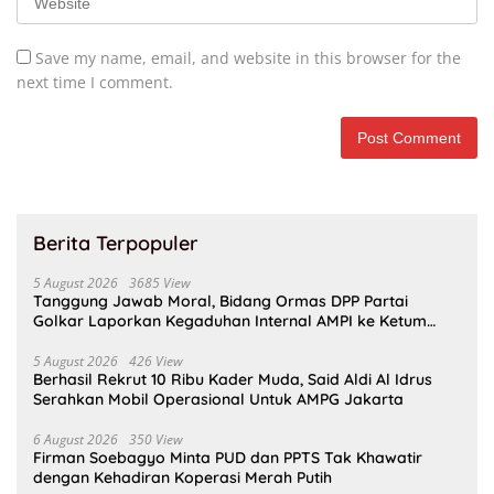
Save my name, email, and website in this browser for the
next time I comment.
Berita Terpopuler
5 August 2026
3685 View
Tanggung Jawab Moral, Bidang Ormas DPP Partai
Golkar Laporkan Kegaduhan Internal AMPI ke Ketum
Bahlil Lahadalia
5 August 2026
426 View
Berhasil Rekrut 10 Ribu Kader Muda, Said Aldi Al Idrus
Serahkan Mobil Operasional Untuk AMPG Jakarta
6 August 2026
350 View
Firman Soebagyo Minta PUD dan PPTS Tak Khawatir
dengan Kehadiran Koperasi Merah Putih