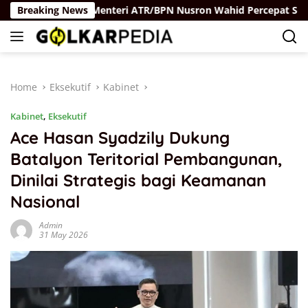
Skip
ukum
Breaking News
Menteri ATR/BPN Nusron Wahid Percepat Sertipikasi
to
content
Home
Eksekutif
Kabinet
Kabinet
,
Eksekutif
Ace Hasan Syadzily Dukung
Batalyon Teritorial Pembangunan,
Dinilai Strategis bagi Keamanan
Nasional
Admin
31 May 2026