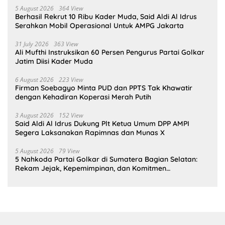
5 August 2026
364 View
Berhasil Rekrut 10 Ribu Kader Muda, Said Aldi Al Idrus
Serahkan Mobil Operasional Untuk AMPG Jakarta
31 July 2026
363 View
Ali Mufthi Instruksikan 60 Persen Pengurus Partai Golkar
Jatim Diisi Kader Muda
6 August 2026
223 View
Firman Soebagyo Minta PUD dan PPTS Tak Khawatir
dengan Kehadiran Koperasi Merah Putih
3 August 2026
152 View
Said Aldi Al Idrus Dukung Plt Ketua Umum DPP AMPI
Segera Laksanakan Rapimnas dan Munas X
5 August 2026
79 View
5 Nahkoda Partai Golkar di Sumatera Bagian Selatan:
Rekam Jejak, Kepemimpinan, dan Komitmen
Membangun Partai