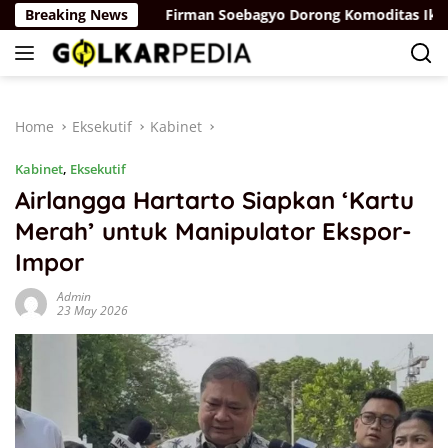
Skip
ah Putih
Breaking News
Firman Soebagyo Dorong Komoditas Ikan Loka
to
content
Home
Eksekutif
Kabinet
Kabinet
,
Eksekutif
Airlangga Hartarto Siapkan ‘Kartu
Merah’ untuk Manipulator Ekspor-
Impor
Admin
23 May 2026