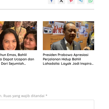
hun Emas, Bahlil
Presiden Prabowo Apresiasi
ia Dapat Ucapan dan
Perjalanan Hidup Bahlil
Dari Sejumlah
Lahadalia: Layak Jadi Inspirasi
 DPP Partai Golkar
bagi Anak Muda Indonesia
n.
Ruas yang wajib ditandai
*