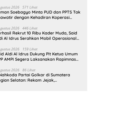
pat Perlindungan Hukum
Agustus 2026
571 Lihat
rman Soebagyo Minta PUD dan PPTS Tak
awatir dengan Kehadiran Koperasi
rah Putih
Agustus 2026
446 Lihat
rhasil Rekrut 10 Ribu Kader Muda, Said
di Al Idrus Serahkan Mobil Operasional
tuk AMPG Jakarta
Agustus 2026
159 Lihat
id Aldi Al Idrus Dukung Plt Ketua Umum
P AMPI Segera Laksanakan Rapimnas
an Munas X
Agustus 2026
86 Lihat
Nahkoda Partai Golkar di Sumatera
gian Selatan: Rekam Jejak,
epemimpinan, dan Komitmen Membangun
rtai