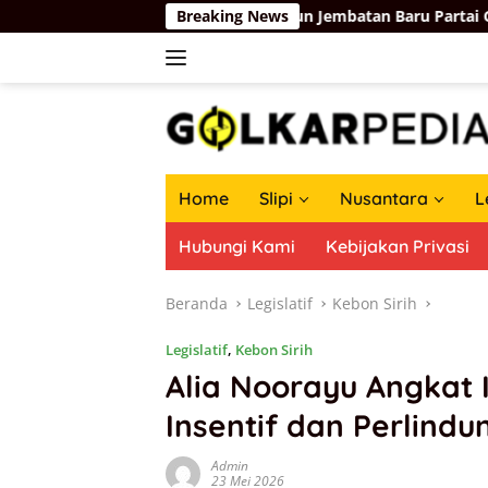
Langsung
957
Membangun Jembatan Baru Partai Golkar-Partai Bel
Breaking News
ke
konten
Home
Slipi
Nusantara
L
Hubungi Kami
Kebijakan Privasi
Beranda
Legislatif
Kebon Sirih
Legislatif
,
Kebon Sirih
Alia Noorayu Angkat 
Insentif dan Perlind
Admin
23 Mei 2026