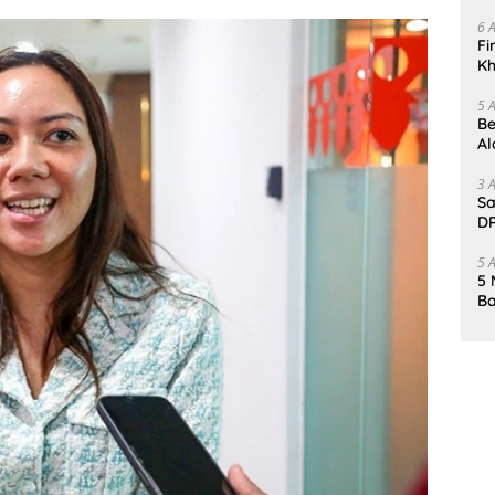
Da
6 
Fi
Kh
Me
5 
Be
Al
Un
3 
Sa
DP
d
5 
5 
Ba
K
Pa