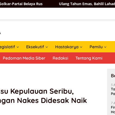
aya Rus
Ulang Tahun Emas, Bahlil Lahadalia Dapat Ucap
egislatif
Eksekutif
Hastakarya
Pemilu
Pedoman Media Siber
Redaksi
Tentang Kami
B
5 
Isu Kepulauan Seribu,
Ta
Pa
ungan Nakes Didesak Naik
In
7 
Fi
Ha