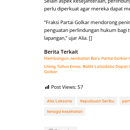
Selain aspek kesejahteraan, perlindun
perlu diperkuat agar mereka dapat me
“Fraksi Partai Golkar mendorong penin
penguatan perlindungan hukum bagi t
lapangan,” ujar Alia. []
Berita Terkait
Membangun Jembatan Baru Partai Golkar-P
Ulang Tahun Emas, Bahlil Lahadalia Dapat
Golkar
Post Views:
57
Alia Laksono
Kepulauan Seribu
par
tenaga kesehatan