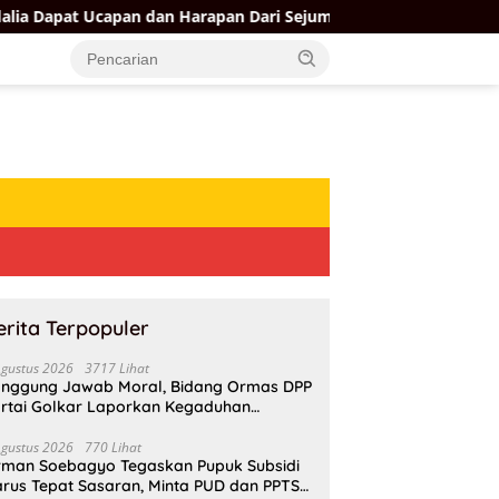
an dan Harapan Dari Sejumlah Pengurus DPP Partai Golkar
erita Terpopuler
Agustus 2026
3717 Lihat
nggung Jawab Moral, Bidang Ormas DPP
rtai Golkar Laporkan Kegaduhan
ternal AMPI ke Ketum Bahlil Lahadalia
Agustus 2026
770 Lihat
rman Soebagyo Tegaskan Pupuk Subsidi
rus Tepat Sasaran, Minta PUD dan PPTS