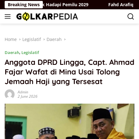
Skip
tu dan Bergerak Hadapi Pemilu 2029
Breaking News
Fahd Arafiq Ungkap 
to
content
Home
Legislatif
Daerah
Daerah
,
Legislatif
Anggota DPRD Lingga, Capt. Ahmad
Fajar Wafat di Mina Usai Tolong
Jemaah Haji yang Tersesat
Admin
2 June 2026