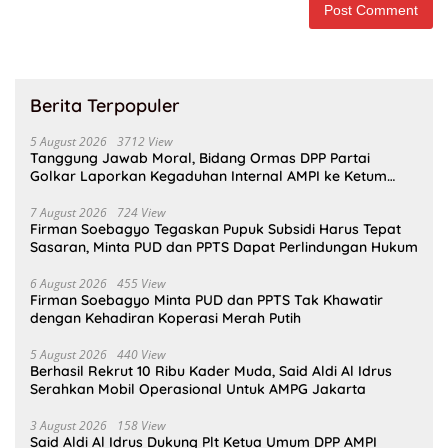
Berita Terpopuler
5 August 2026
3712 View
Tanggung Jawab Moral, Bidang Ormas DPP Partai
Golkar Laporkan Kegaduhan Internal AMPI ke Ketum
Bahlil Lahadalia
7 August 2026
724 View
Firman Soebagyo Tegaskan Pupuk Subsidi Harus Tepat
Sasaran, Minta PUD dan PPTS Dapat Perlindungan Hukum
6 August 2026
455 View
Firman Soebagyo Minta PUD dan PPTS Tak Khawatir
dengan Kehadiran Koperasi Merah Putih
5 August 2026
440 View
Berhasil Rekrut 10 Ribu Kader Muda, Said Aldi Al Idrus
Serahkan Mobil Operasional Untuk AMPG Jakarta
3 August 2026
158 View
Said Aldi Al Idrus Dukung Plt Ketua Umum DPP AMPI