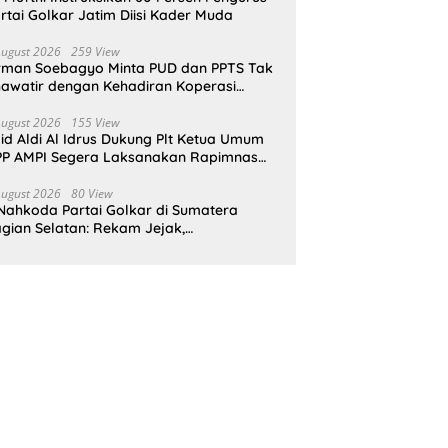
rtai Golkar Jatim Diisi Kader Muda
August 2026
259 View
rman Soebagyo Minta PUD dan PPTS Tak
awatir dengan Kehadiran Koperasi
rah Putih
August 2026
155 View
id Aldi Al Idrus Dukung Plt Ketua Umum
P AMPI Segera Laksanakan Rapimnas
an Munas X
August 2026
80 View
Nahkoda Partai Golkar di Sumatera
gian Selatan: Rekam Jejak,
epemimpinan, dan Komitmen Membangun
rtai