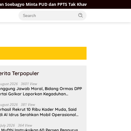
 Minta PUD dan PPTS Tak Khawatir dengan Kehadiran Koperasi M
erita Terpopuler
August 2026
3601 View
nggung Jawab Moral, Bidang Ormas DPP
rtai Golkar Laporkan Kegaduhan
ternal AMPI ke Ketum Bahlil Lahadalia
August 2026
381 View
rhasil Rekrut 10 Ribu Kader Muda, Said
di Al Idrus Serahkan Mobil Operasional
tuk AMPG Jakarta
 July 2026
364 View
i Mufthi Instruksikan 60 Persen Pengurus