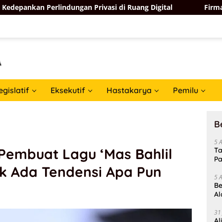
Perlindungan Privasi di Ruang Digital
Firman Soebagyo
egislatif
Eksekutif
Hastakarya
Pemilu
B
5 
 Pembuat Lagu ‘Mas Bahlil
Ta
Pa
ak Ada Tendensi Apa Pun
In
5 
Be
Al
Un
31
Al