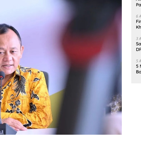
Pa
6 
Fi
Kh
Me
3 
Sa
DP
d
5 
5 
Ba
K
Pa