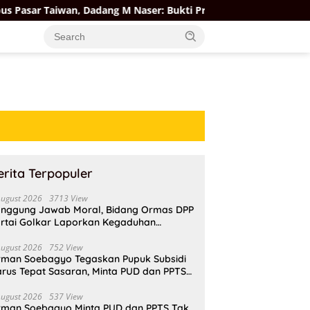
 Dadang M Naser: Bukti Produk Lokal Berdaya Saing Global
erita Terpopuler
August 2026
3713 View
nggung Jawab Moral, Bidang Ormas DPP
rtai Golkar Laporkan Kegaduhan
ternal AMPI ke Ketum Bahlil Lahadalia
August 2026
752 View
rman Soebagyo Tegaskan Pupuk Subsidi
rus Tepat Sasaran, Minta PUD dan PPTS
pat Perlindungan Hukum
August 2026
537 View
rman Soebagyo Minta PUD dan PPTS Tak