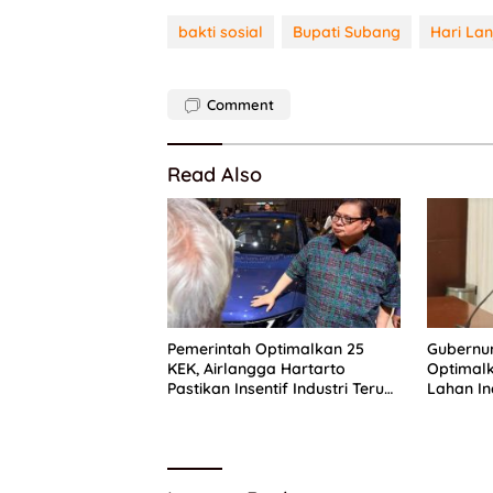
bakti sosial
Bupati Subang
Hari Lan
Comment
Read Also
Pemerintah Optimalkan 25
Gubernu
KEK, Airlangga Hartarto
Optimal
Pastikan Insentif Industri Terus
Lahan In
Diperkuat
PAD Kalt