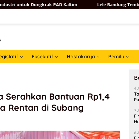
ongkrak PAD Kaltim
Lele Bandung Tembus Pasar Taiwan,
egislatif
Eksekutif
Hastakarya
Pemilu
B
5 
a Serahkan Bantuan Rp1,4
Ta
Pa
ga Rentan di Subang
In
7 
Fi
Ha
Da
6 
Fi