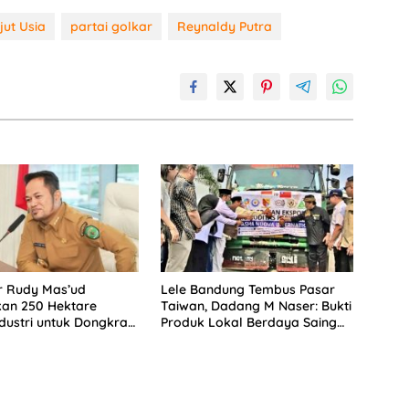
jut Usia
partai golkar
Reynaldy Putra
r Rudy Mas’ud
Lele Bandung Tembus Pasar
kan 250 Hektare
Taiwan, Dadang M Naser: Bukti
dustri untuk Dongkrak
Produk Lokal Berdaya Saing
im
Global