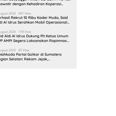
awatir dengan Kehadiran Koperasi
rah Putih
August 2026
441 View
rhasil Rekrut 10 Ribu Kader Muda, Said
di Al Idrus Serahkan Mobil Operasional
tuk AMPG Jakarta
August 2026
159 View
id Aldi Al Idrus Dukung Plt Ketua Umum
P AMPI Segera Laksanakan Rapimnas
an Munas X
August 2026
85 View
Nahkoda Partai Golkar di Sumatera
gian Selatan: Rekam Jejak,
epemimpinan, dan Komitmen Membangun
rtai