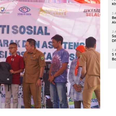
Kh
Me
5 
Be
Al
Un
3 
Sa
DP
d
5 
5 
Ba
K
Pa