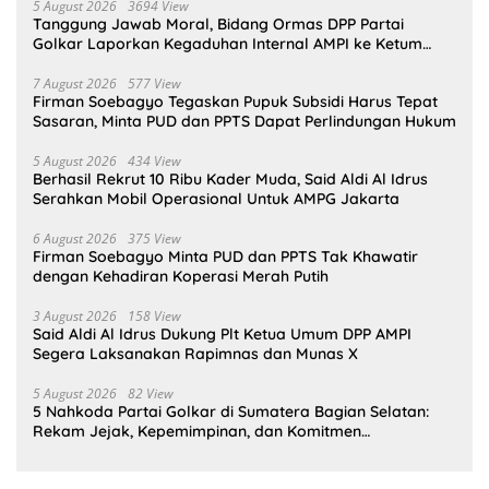
5 August 2026
3694 View
Tanggung Jawab Moral, Bidang Ormas DPP Partai
Golkar Laporkan Kegaduhan Internal AMPI ke Ketum
Bahlil Lahadalia
7 August 2026
577 View
Firman Soebagyo Tegaskan Pupuk Subsidi Harus Tepat
Sasaran, Minta PUD dan PPTS Dapat Perlindungan Hukum
5 August 2026
434 View
Berhasil Rekrut 10 Ribu Kader Muda, Said Aldi Al Idrus
Serahkan Mobil Operasional Untuk AMPG Jakarta
6 August 2026
375 View
Firman Soebagyo Minta PUD dan PPTS Tak Khawatir
dengan Kehadiran Koperasi Merah Putih
3 August 2026
158 View
Said Aldi Al Idrus Dukung Plt Ketua Umum DPP AMPI
Segera Laksanakan Rapimnas dan Munas X
5 August 2026
82 View
5 Nahkoda Partai Golkar di Sumatera Bagian Selatan:
Rekam Jejak, Kepemimpinan, dan Komitmen
Membangun Partai