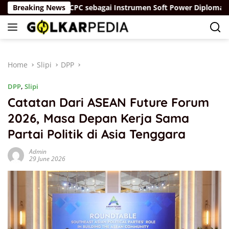
Skip
”
Breaking News
IDCPC sebagai Instrumen Soft Power Diplomacy Tiong
to
content
Home
Slipi
DPP
DPP
,
Slipi
Catatan Dari ASEAN Future Forum
2026, Masa Depan Kerja Sama
Partai Politik di Asia Tenggara
Admin
29 June 2026