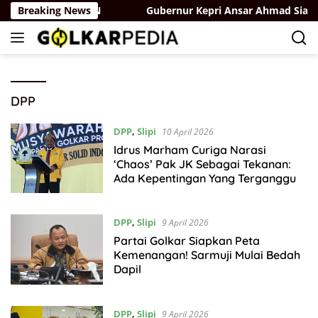
Skip
 Terbaik di ASEAN
Breaking News
Gubernur Kepri Ansar Ahmad Siapkan 
to
content
DPP
DPP
,
Slipi
10 April 2026
Idrus Marham Curiga Narasi
‘Chaos’ Pak JK Sebagai Tekanan:
Ada Kepentingan Yang Terganggu
DPP
,
Slipi
9 April 2026
Partai Golkar Siapkan Peta
Kemenangan! Sarmuji Mulai Bedah
Dapil
DPP
,
Slipi
9 April 2026