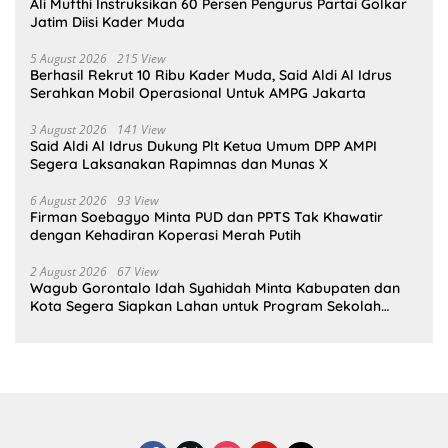
Ali Mufthi Instruksikan 60 Persen Pengurus Partai Golkar
Jatim Diisi Kader Muda
5 August 2026
215 View
Berhasil Rekrut 10 Ribu Kader Muda, Said Aldi Al Idrus
Serahkan Mobil Operasional Untuk AMPG Jakarta
3 August 2026
141 View
Said Aldi Al Idrus Dukung Plt Ketua Umum DPP AMPI
Segera Laksanakan Rapimnas dan Munas X
6 August 2026
93 View
Firman Soebagyo Minta PUD dan PPTS Tak Khawatir
dengan Kehadiran Koperasi Merah Putih
2 August 2026
67 View
Wagub Gorontalo Idah Syahidah Minta Kabupaten dan
Kota Segera Siapkan Lahan untuk Program Sekolah
Rakyat