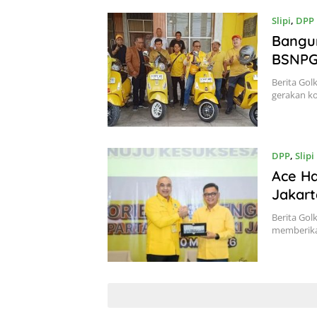
Slipi
,
DPP
Bangun
BSNPG 
Berita Gol
gerakan ko
DPP
,
Slipi
Ace Ha
Jakart
Berita Gol
memberika