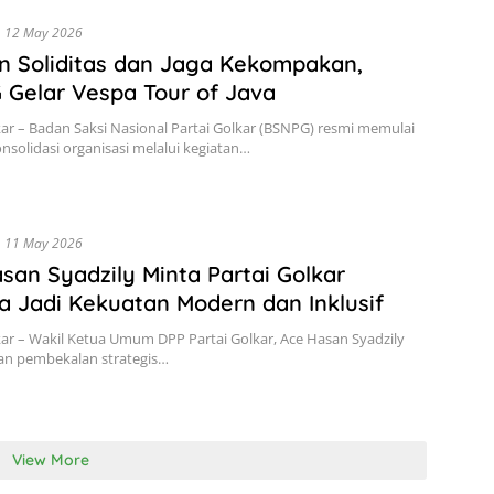
12 May 2026
 Soliditas dan Jaga Kekompakan,
Gelar Vespa Tour of Java
kar – Badan Saksi Nasional Partai Golkar (BSNPG) resmi memulai
nsolidasi organisasi melalui kegiatan…
11 May 2026
san Syadzily Minta Partai Golkar
a Jadi Kekuatan Modern dan Inklusif
kar – Wakil Ketua Umum DPP Partai Golkar, Ace Hasan Syadzily
n pembekalan strategis…
View More