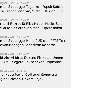
August 2026
709 View
rman Soebagyo Tegaskan Pupuk Subsidi
rus Tepat Sasaran, Minta PUD dan PPTS
pat Perlindungan Hukum
August 2026
439 View
rhasil Rekrut 10 Ribu Kader Muda, Said
di Al Idrus Serahkan Mobil Operasional
tuk AMPG Jakarta
August 2026
426 View
rman Soebagyo Minta PUD dan PPTS Tak
awatir dengan Kehadiran Koperasi
rah Putih
August 2026
158 View
id Aldi Al Idrus Dukung Plt Ketua Umum
P AMPI Segera Laksanakan Rapimnas
an Munas X
August 2026
84 View
Nahkoda Partai Golkar di Sumatera
gian Selatan: Rekam Jejak,
epemimpinan, dan Komitmen Membangun
rtai