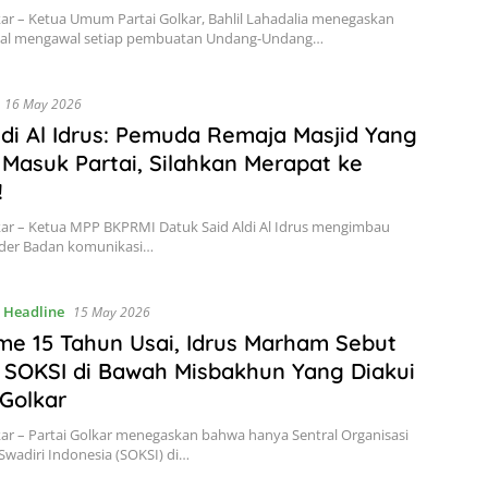
kar – Ketua Umum Partai Golkar, Bahlil Lahadalia menegaskan
kal mengawal setiap pembuatan Undang-Undang…
16 May 2026
ldi Al Idrus: Pemuda Remaja Masjid Yang
Masuk Partai, Silahkan Merapat ke
!
kar – Ketua MPP BKPRMI Datuk Said Aldi Al Idrus mengimbau
ader Badan komunikasi…
,
Headline
15 May 2026
me 15 Tahun Usai, Idrus Marham Sebut
SOKSI di Bawah Misbakhun Yang Diakui
 Golkar
kar – Partai Golkar menegaskan bahwa hanya Sentral Organisasi
wadiri Indonesia (SOKSI) di…