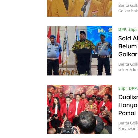
Berita Gol
Golkar ba
DPP
,
Slipi
Said A
Belum 
Golkar
Berita Gol
seluruh k
Slipi
,
DPP
Dualis
Hanya 
Partai
Berita Gol
Karyawan S