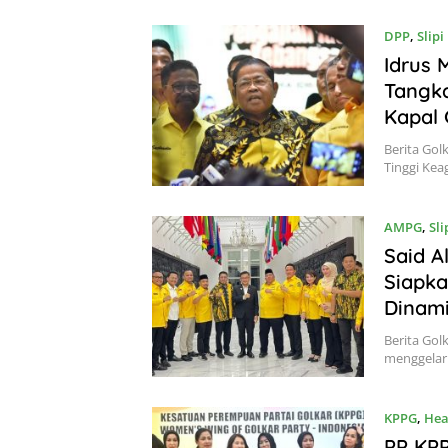
DPP
,
Slipi
Idrus 
Tangka
Kapal 
Berita Go
Tinggi Ke
AMPG
,
Sli
Said A
Siapka
Dinami
Berita Gol
menggelar 
KPPG
,
Hea
PP KP