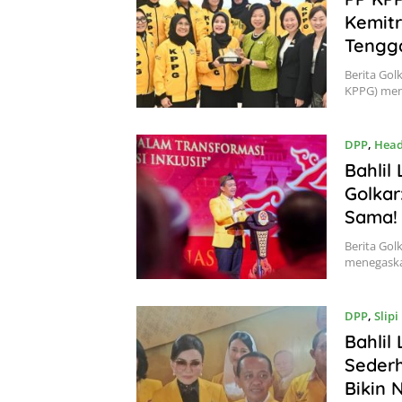
Kemitr
Tengg
Berita Gol
KPPG) men
DPP
,
Head
Bahlil 
Golka
Sama!
Berita Gol
menegaska
DPP
,
Slipi
Bahlil
Sederh
Bikin