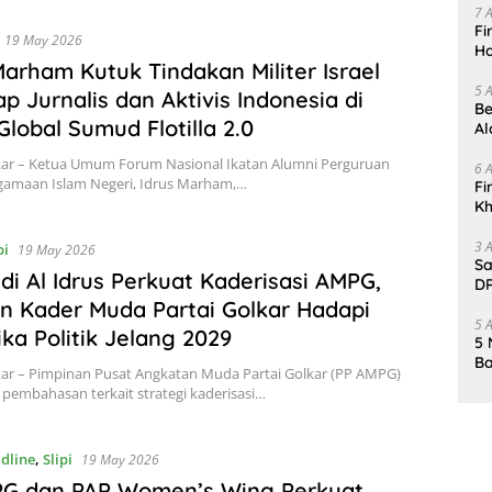
7 
Fi
19 May 2026
Ha
Marham Kutuk Tindakan Militer Israel
Da
5 
p Jurnalis dan Aktivis Indonesia di
Be
Global Sumud Flotilla 2.0
Al
Un
lkar – Ketua Umum Forum Nasional Ikatan Alumni Perguruan
6 
agamaan Islam Negeri, Idrus Marham,…
Fi
Kh
Me
3 
pi
19 May 2026
Sa
ldi Al Idrus Perkuat Kaderisasi AMPG,
DP
d
n Kader Muda Partai Golkar Hadapi
5 
ka Politik Jelang 2029
5 
Ba
kar – Pimpinan Pusat Angkatan Muda Partai Golkar (PP AMPG)
K
pembahasan terkait strategi kaderisasi…
Pa
dline
,
Slipi
19 May 2026
PG dan PAP Women’s Wing Perkuat