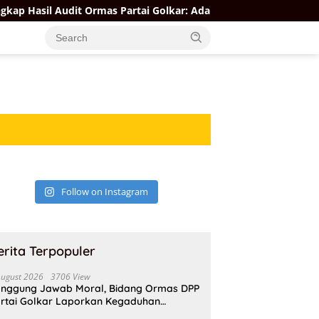
 Audit Ormas Partai Golkar: Ada yang Kuat, Ada yang “Parah”
Follow on Instagram
erita Terpopuler
August 2026
3706 View
nggung Jawab Moral, Bidang Ormas DPP
rtai Golkar Laporkan Kegaduhan
ternal AMPI ke Ketum Bahlil Lahadalia