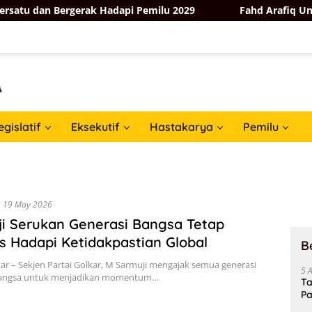
n Bergerak Hadapi Pemilu 2029
Fahd Arafiq Ungkap Hasil
egislatif
Eksekutif
Hastakarya
Pemilu
19 May 2026
i Serukan Generasi Bangsa Tetap
s Hadapi Ketidakpastian Global
B
kar – Sekjen Partai Golkar, M Sarmuji mengajak semua generasi
5 
angsa untuk menjadikan momentum…
Ta
Pa
In