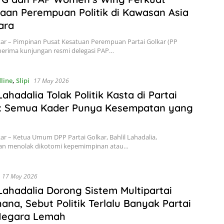
aan Perempuan Politik di Kawasan Asia
ara
kar – Pimpinan Pusat Kesatuan Perempuan Partai Golkar (PP
erima kunjungan resmi delegasi PAP…
line
,
Slipi
17 May 2026
Lahadalia Tolak Politik Kasta di Partai
r: Semua Kader Punya Kesempatan yang
kar – Ketua Umum DPP Partai Golkar, Bahlil Lahadalia,
n menolak dikotomi kepemimpinan atau…
17 May 2026
 Lahadalia Dorong Sistem Multipartai
ana, Sebut Politik Terlalu Banyak Partai
 Negara Lemah