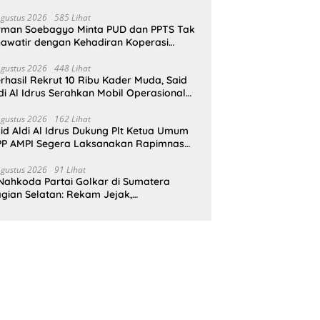
pat Perlindungan Hukum
Agustus 2026
585 Lihat
rman Soebagyo Minta PUD dan PPTS Tak
awatir dengan Kehadiran Koperasi
rah Putih
Agustus 2026
448 Lihat
rhasil Rekrut 10 Ribu Kader Muda, Said
di Al Idrus Serahkan Mobil Operasional
tuk AMPG Jakarta
Agustus 2026
162 Lihat
id Aldi Al Idrus Dukung Plt Ketua Umum
P AMPI Segera Laksanakan Rapimnas
an Munas X
Agustus 2026
91 Lihat
Nahkoda Partai Golkar di Sumatera
gian Selatan: Rekam Jejak,
epemimpinan, dan Komitmen Membangun
rtai