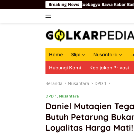
Langsung
 Pati Pecah, Firman Soebagyo Bawa Kabar Baik Perjuangan di R
Breaking News
ke
konten
Home
Slipi
Nusantara
L
Hubungi Kami
Kebijakan Privasi
Beranda
Nusantara
DPD 1
DPD 1
,
Nusantara
Daniel Mutaqien Tega
Butuh Petarung Buka
Loyalitas Harga Mati!