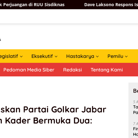
UU Sisdiknas
Dave Laksono Respons Isu Norman Joesoe
egislatif
Eksekutif
Hastakarya
Pemilu
Pedoman Media Siber
Redaksi
Tentang Kami
B
5 
skan Partai Golkar Jabar
Ta
Pa
n Kader Bermuka Dua:
In
7 
Fi
Ha