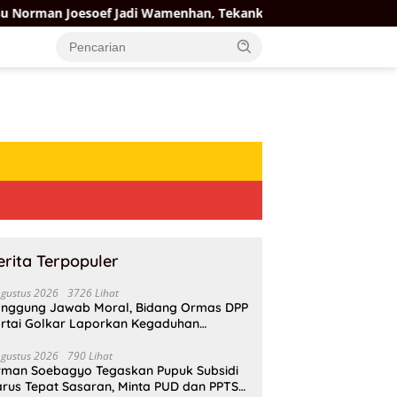
f Jadi Wamenhan, Tekankan Penguatan Pertahanan Nasional
erita Terpopuler
Agustus 2026
3726 Lihat
nggung Jawab Moral, Bidang Ormas DPP
rtai Golkar Laporkan Kegaduhan
ternal AMPI ke Ketum Bahlil Lahadalia
Agustus 2026
790 Lihat
rman Soebagyo Tegaskan Pupuk Subsidi
rus Tepat Sasaran, Minta PUD dan PPTS