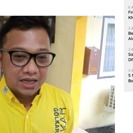
Da
6 
Fi
Kh
Me
5 
Be
Al
Un
3 
Sa
DP
d
5 
5 
Ba
K
Pa