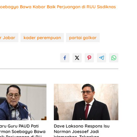
 Soebagyo Bawa Kabar Baik Perjuangan di RUU Sisdiknas
r Jabar
kader perempuan
partai golkar
aru Guru PAUD Pati
Dave Laksono Respons Isu
Firman Soebagyo Bawa
Norman Joesoef Jadi
ik Perjuangan di RUU
Wamenhan, Tekankan