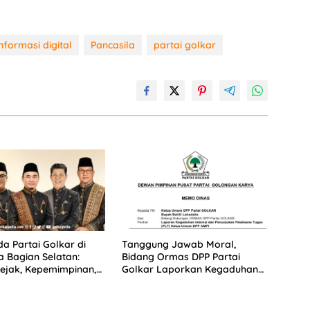
informasi digital
Pancasila
partai golkar
a Partai Golkar di
Tanggung Jawab Moral,
 Bagian Selatan:
Bidang Ormas DPP Partai
ejak, Kepemimpinan,
Golkar Laporkan Kegaduhan
itmen Membangun
Internal AMPI ke Ketum Bahlil
Lahadalia