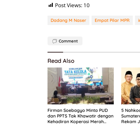
Post Views:
10
Dadang M Naser
Empat Pilar MPR
Comment
Read Also
Firman Soebagyo Minta PUD
5 Nahkod
dan PPTS Tak Khawatir dengan
Sumatera
Kehadiran Koperasi Merah
Rekam J
Putih
dan Kom
Partai