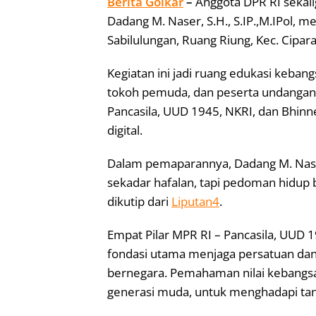
Berita Golkar
–
Anggota DPR RI sekali
Dadang M. Naser, S.H., S.IP.,M.IPol, m
Sabilulungan, Ruang Riung, Kec. Cipar
Kegiatan ini jadi ruang edukasi keban
tokoh pemuda, dan peserta undangan.
Pancasila, UUD 1945, NKRI, dan Bhinne
digital.
Dalam pemaparannya, Dadang M. Nas
sekadar hafalan, tapi pedoman hidup 
dikutip dari
Liputan4
.
Empat Pilar MPR RI – Pancasila, UUD 
fondasi utama menjaga persatuan da
bernegara. Pemahaman nilai kebangsaa
generasi muda, untuk menghadapi tan