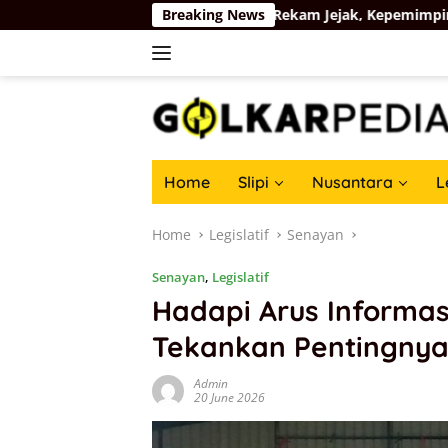
Skip
 Sumatera Bagian Selatan: Rekam Jejak, Kepemimpinan, dan Ko
Breaking News
to
content
Home
Slipi
Nusantara
L
Home
Legislatif
Senayan
Senayan
,
Legislatif
Hadapi Arus Informas
Tekankan Pentingnya
Admin
20 June 2026