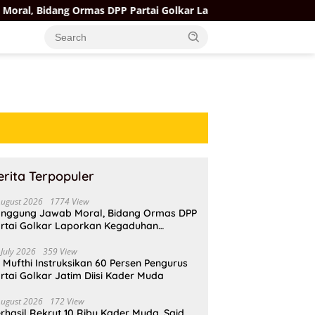
Ormas DPP Partai Golkar Laporkan Kegaduhan Internal AMPI ke 
erita Terpopuler
August 2026
1774 View
nggung Jawab Moral, Bidang Ormas DPP
rtai Golkar Laporkan Kegaduhan
ternal AMPI ke Ketum Bahlil Lahadalia
 July 2026
359 View
i Mufthi Instruksikan 60 Persen Pengurus
rtai Golkar Jatim Diisi Kader Muda
August 2026
172 View
rhasil Rekrut 10 Ribu Kader Muda, Said