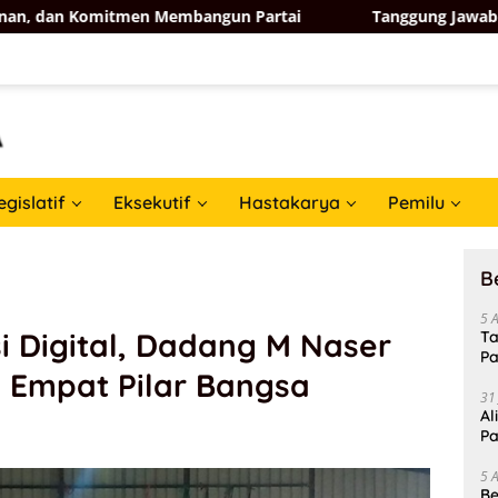
mitmen Membangun Partai
Tanggung Jawab Moral, Bidang 
egislatif
Eksekutif
Hastakarya
Pemilu
B
5 
i Digital, Dadang M Naser
Ta
Pa
 Empat Pilar Bangsa
In
31
Al
Pa
5 
Be