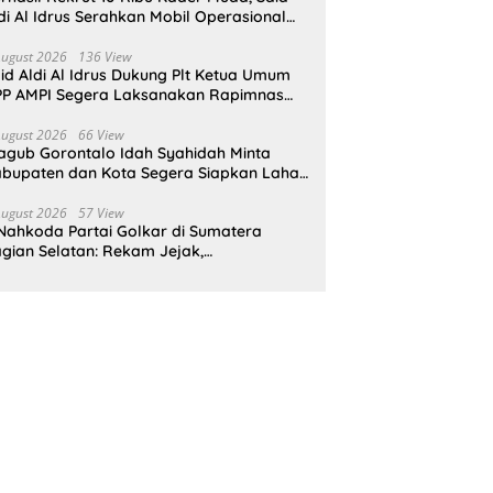
di Al Idrus Serahkan Mobil Operasional
tuk AMPG Jakarta
August 2026
136 View
id Aldi Al Idrus Dukung Plt Ketua Umum
P AMPI Segera Laksanakan Rapimnas
an Munas X
August 2026
66 View
gub Gorontalo Idah Syahidah Minta
bupaten dan Kota Segera Siapkan Lahan
tuk Program Sekolah Rakyat
August 2026
57 View
Nahkoda Partai Golkar di Sumatera
gian Selatan: Rekam Jejak,
epemimpinan, dan Komitmen Membangun
rtai