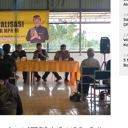
Al
Un
3 
Sa
DP
d
2 
Wa
Ka
un
5 
5 
Ba
K
Pa