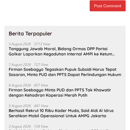
Berita Terpopuler
5 August 2026
3713 View
Tanggung Jawab Moral, Bidang Ormas DPP Partai
Golkar Laporkan Kegaduhan Internal AMPI ke Ketum
Bahlil Lahadalia
7 August 2026
727 View
Firman Soebagyo Tegaskan Pupuk Subsidi Harus Tepat
Sasaran, Minta PUD dan PPTS Dapat Perlindungan Hukum
6 August 2026
457 View
Firman Soebagyo Minta PUD dan PPTS Tak Khawatir
dengan Kehadiran Koperasi Merah Putih
5 August 2026
441 View
Berhasil Rekrut 10 Ribu Kader Muda, Said Aldi Al Idrus
Serahkan Mobil Operasional Untuk AMPG Jakarta
3 August 2026
158 View