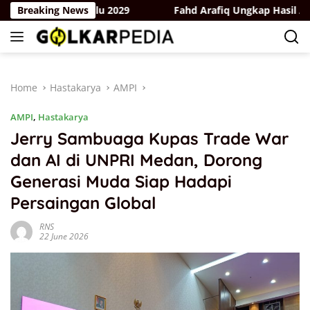
Skip
k Hadapi Pemilu 2029
Breaking News
Fahd Arafiq Ungkap Hasil Audit Or
to
content
Home
Hastakarya
AMPI
AMPI
,
Hastakarya
Jerry Sambuaga Kupas Trade War
dan AI di UNPRI Medan, Dorong
Generasi Muda Siap Hadapi
Persaingan Global
RNS
22 June 2026