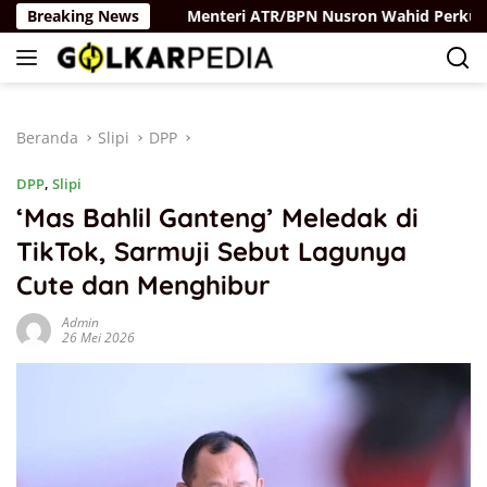
Langsung
elaya Rus
Breaking News
Menteri ATR/BPN Nusron Wahid Perkuat Kola
ke
konten
Beranda
Slipi
DPP
DPP
,
Slipi
‘Mas Bahlil Ganteng’ Meledak di
TikTok, Sarmuji Sebut Lagunya
Cute dan Menghibur
Admin
26 Mei 2026