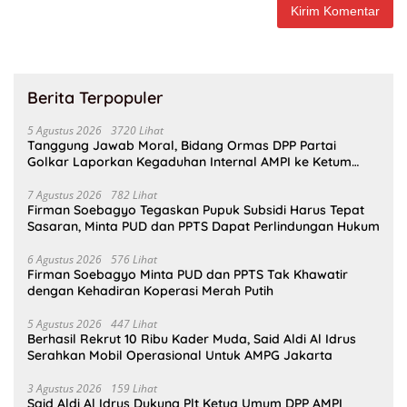
Berita Terpopuler
5 Agustus 2026
3720 Lihat
Tanggung Jawab Moral, Bidang Ormas DPP Partai
Golkar Laporkan Kegaduhan Internal AMPI ke Ketum
Bahlil Lahadalia
7 Agustus 2026
782 Lihat
Firman Soebagyo Tegaskan Pupuk Subsidi Harus Tepat
Sasaran, Minta PUD dan PPTS Dapat Perlindungan Hukum
6 Agustus 2026
576 Lihat
Firman Soebagyo Minta PUD dan PPTS Tak Khawatir
dengan Kehadiran Koperasi Merah Putih
5 Agustus 2026
447 Lihat
Berhasil Rekrut 10 Ribu Kader Muda, Said Aldi Al Idrus
Serahkan Mobil Operasional Untuk AMPG Jakarta
3 Agustus 2026
159 Lihat
Said Aldi Al Idrus Dukung Plt Ketua Umum DPP AMPI