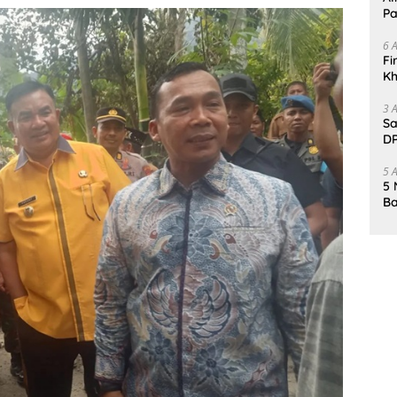
Pa
6 
Fi
Kh
Me
3 
Sa
DP
d
5 
5 
Ba
K
Pa