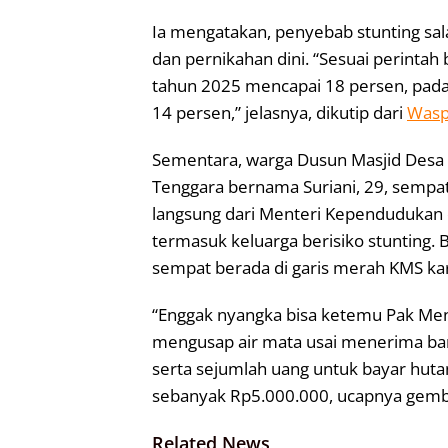
Ia mengatakan, penyebab stunting salah
dan pernikahan dini. “Sesuai perinta
tahun 2025 mencapai 18 persen, pad
14 persen,” jelasnya, dikutip dari
Wasp
Sementara, warga Dusun Masjid Desa
Tenggara bernama Suriani, 29, sempa
langsung dari Menteri Kependudukan d
termasuk keluarga berisiko stunting. B
sempat berada di garis merah KMS ka
“Enggak nyangka bisa ketemu Pak Mente
mengusap air mata usai menerima ba
serta sejumlah uang untuk bayar hutan
sebanyak Rp5.000.000, ucapnya gembi
Related News