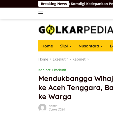
Skip
urul Arifin Dukung Langkah Komdigi Kedepankan Perlindungan Pr
Breaking News
to
content
Home
Slipi
Nusantara
L
Home
Eksekutif
Kabinet
Kabinet
,
Eksekutif
Mendukbangga Wihaji
ke Aceh Tenggara, B
ke Warga
Admin
2 June 2026