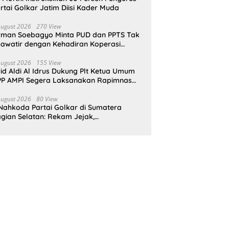
rtai Golkar Jatim Diisi Kader Muda
August 2026
270 View
rman Soebagyo Minta PUD dan PPTS Tak
awatir dengan Kehadiran Koperasi
rah Putih
August 2026
155 View
id Aldi Al Idrus Dukung Plt Ketua Umum
P AMPI Segera Laksanakan Rapimnas
an Munas X
August 2026
80 View
Nahkoda Partai Golkar di Sumatera
gian Selatan: Rekam Jejak,
epemimpinan, dan Komitmen Membangun
rtai