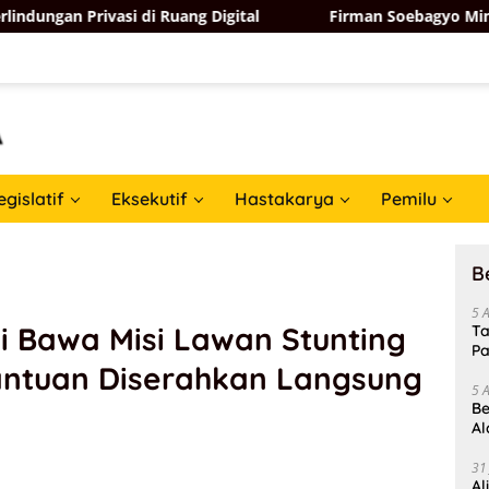
ivasi di Ruang Digital
Firman Soebagyo Minta PUD dan
egislatif
Eksekutif
Hastakarya
Pemilu
B
5 
 Bawa Misi Lawan Stunting
Ta
Pa
antuan Diserahkan Langsung
In
5 
Be
Al
Un
31
Al