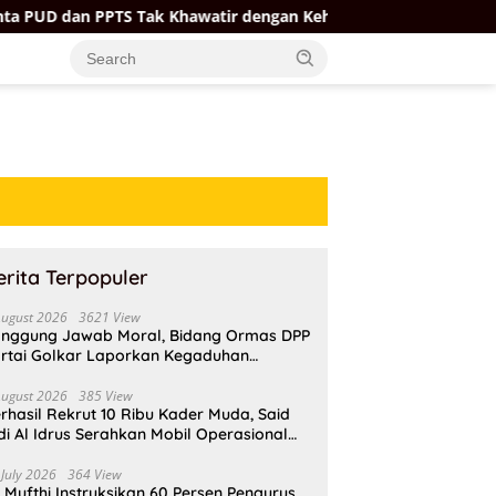
 PPTS Tak Khawatir dengan Kehadiran Koperasi Merah Putih
erita Terpopuler
August 2026
3621 View
nggung Jawab Moral, Bidang Ormas DPP
rtai Golkar Laporkan Kegaduhan
ternal AMPI ke Ketum Bahlil Lahadalia
August 2026
385 View
rhasil Rekrut 10 Ribu Kader Muda, Said
di Al Idrus Serahkan Mobil Operasional
tuk AMPG Jakarta
 July 2026
364 View
i Mufthi Instruksikan 60 Persen Pengurus