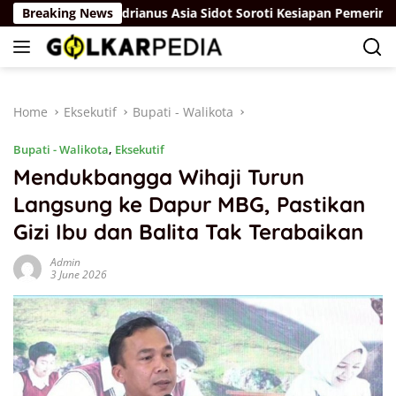
Skip
kum
Breaking News
Adrianus Asia Sidot Soroti Kesiapan Pemerintah Had
to
content
Home
Eksekutif
Bupati - Walikota
Bupati - Walikota
,
Eksekutif
Mendukbangga Wihaji Turun
Langsung ke Dapur MBG, Pastikan
Gizi Ibu dan Balita Tak Terabaikan
Admin
3 June 2026