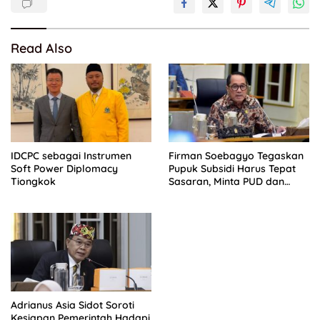
Read Also
IDCPC sebagai Instrumen
Firman Soebagyo Tegaskan
Soft Power Diplomacy
Pupuk Subsidi Harus Tepat
Tiongkok
Sasaran, Minta PUD dan
PPTS Dapat Perlindungan
Hukum
Adrianus Asia Sidot Soroti
Kesiapan Pemerintah Hadapi