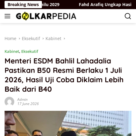
Skip
rak Hadapi Pemilu 2029
Breaking News
Fahd Arafiq Ungkap Hasil Audit 
to
content
Home
Eksekutif
Kabinet
Kabinet
,
Eksekutif
Menteri ESDM Bahlil Lahadalia
Pastikan B50 Resmi Berlaku 1 Juli
2026, Hasil Uji Coba Diklaim Lebih
Baik dari B40
Admin
17 June 2026