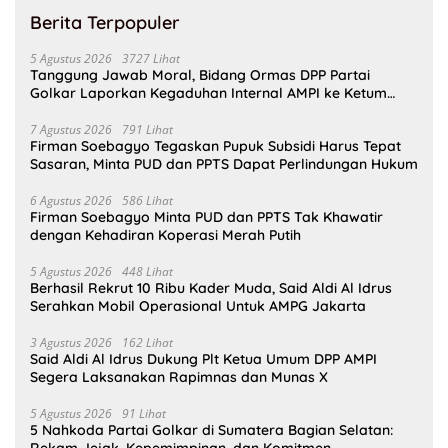
Berita Terpopuler
5 Agustus 2026
3727 Lihat
Tanggung Jawab Moral, Bidang Ormas DPP Partai
Golkar Laporkan Kegaduhan Internal AMPI ke Ketum
Bahlil Lahadalia
7 Agustus 2026
791 Lihat
Firman Soebagyo Tegaskan Pupuk Subsidi Harus Tepat
Sasaran, Minta PUD dan PPTS Dapat Perlindungan Hukum
6 Agustus 2026
586 Lihat
Firman Soebagyo Minta PUD dan PPTS Tak Khawatir
dengan Kehadiran Koperasi Merah Putih
5 Agustus 2026
448 Lihat
Berhasil Rekrut 10 Ribu Kader Muda, Said Aldi Al Idrus
Serahkan Mobil Operasional Untuk AMPG Jakarta
3 Agustus 2026
162 Lihat
Said Aldi Al Idrus Dukung Plt Ketua Umum DPP AMPI
Segera Laksanakan Rapimnas dan Munas X
5 Agustus 2026
91 Lihat
5 Nahkoda Partai Golkar di Sumatera Bagian Selatan:
Rekam Jejak, Kepemimpinan, dan Komitmen