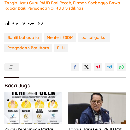
Tangis Haru Guru PAUD Pati Pecah, Firman Soebagyo Bawa
Kabar Baik Perjuangan di RUU Sisdiknas
Post Views:
82
Bahlil Lahadalia
Menteri ESDM
partai golkar
Pengadaan Batubara
PLN
Baca Juga
Politisi Perempuan Partai
Tangis Haru Guru PAUD Pati