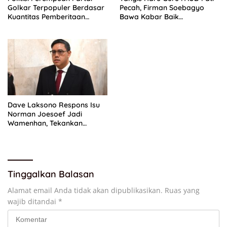
Golkar Terpopuler Berdasar
Pecah, Firman Soebagyo
Kuantitas Pemberitaan
Bawa Kabar Baik
Periode Juli 2026
Perjuangan di RUU Sisdiknas
Dave Laksono Respons Isu
Norman Joesoef Jadi
Wamenhan, Tekankan
Penguatan Pertahanan
Nasional
Tinggalkan Balasan
Alamat email Anda tidak akan dipublikasikan.
Ruas yang
wajib ditandai
*