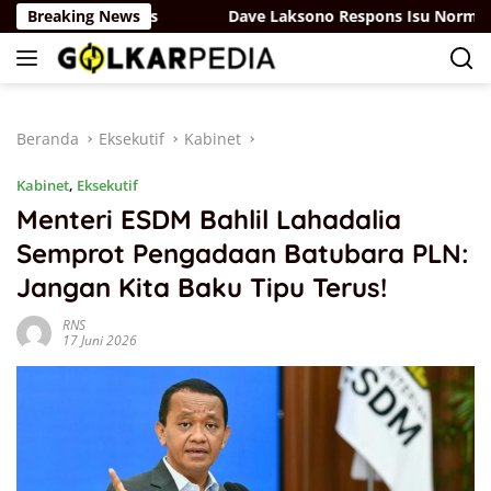
Langsung
 RUU Sisdiknas
Breaking News
Dave Laksono Respons Isu Norman Joes
ke
konten
Beranda
Eksekutif
Kabinet
Kabinet
,
Eksekutif
Menteri ESDM Bahlil Lahadalia
Semprot Pengadaan Batubara PLN:
Jangan Kita Baku Tipu Terus!
RNS
17 Juni 2026