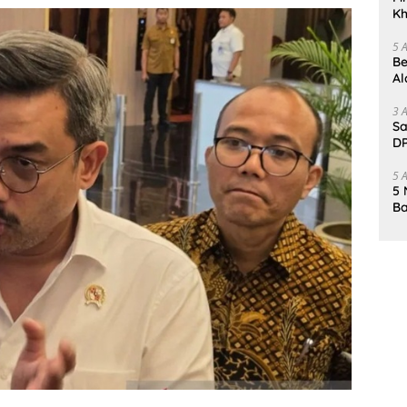
Kh
Me
5 
Be
Al
Un
3 
Sa
DP
d
5 
5 
Ba
K
Pa