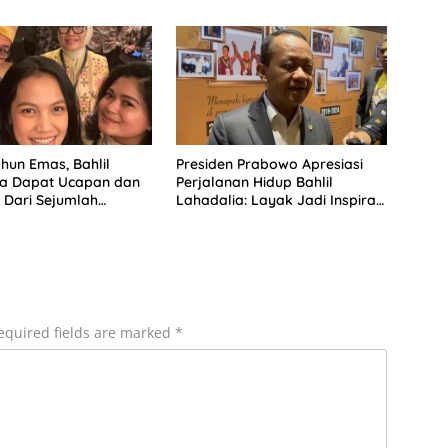
hun Emas, Bahlil
Presiden Prabowo Apresiasi
ia Dapat Ucapan dan
Perjalanan Hidup Bahlil
Dari Sejumlah
Lahadalia: Layak Jadi Inspirasi
 DPP Partai Golkar
bagi Anak Muda Indonesia
equired fields are marked
*