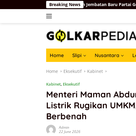
Skip
57
Membangun Jembatan Baru Partai Golkar-Partai Bela
Breaking News
to
content
Home
Slipi
Nusantara
L
Home
Eksekutif
Kabinet
Kabinet
,
Eksekutif
Menteri Maman Abd
Listrik Rugikan UMKM
Berbenah
Admin
22 June 2026