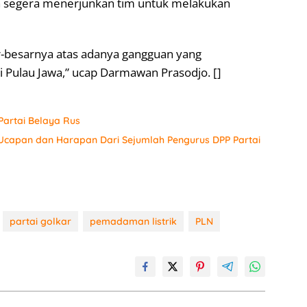
pun segera menerjunkan tim untuk melakukan
r-besarnya atas adanya gangguan yang
 Pulau Jawa,” ucap Darmawan Prasodjo. []
artai Belaya Rus
 Ucapan dan Harapan Dari Sejumlah Pengurus DPP Partai
partai golkar
pemadaman listrik
PLN