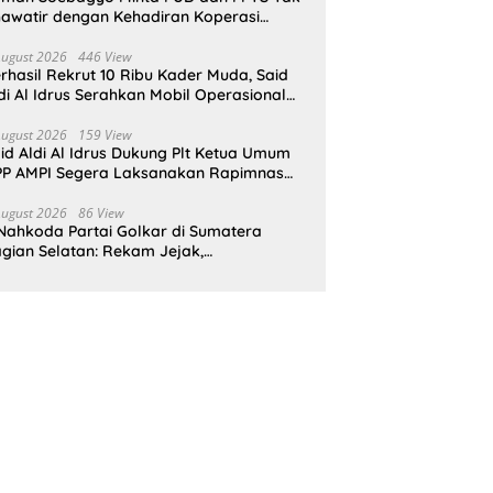
awatir dengan Kehadiran Koperasi
rah Putih
August 2026
446 View
rhasil Rekrut 10 Ribu Kader Muda, Said
di Al Idrus Serahkan Mobil Operasional
tuk AMPG Jakarta
August 2026
159 View
id Aldi Al Idrus Dukung Plt Ketua Umum
P AMPI Segera Laksanakan Rapimnas
an Munas X
August 2026
86 View
Nahkoda Partai Golkar di Sumatera
gian Selatan: Rekam Jejak,
epemimpinan, dan Komitmen Membangun
rtai