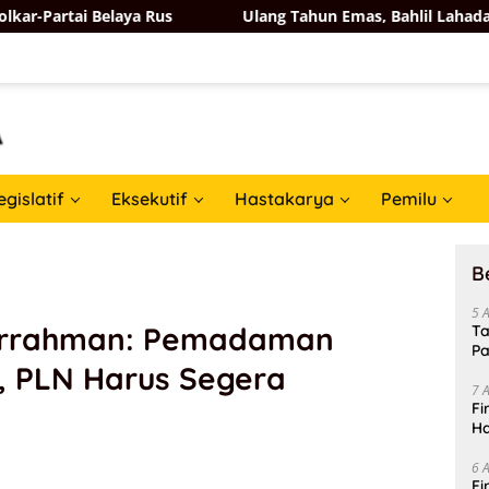
ya Rus
Ulang Tahun Emas, Bahlil Lahadalia Dapat Ucapa
egislatif
Eksekutif
Hastakarya
Pemilu
B
5 
urrahman: Pemadaman
Ta
Pa
, PLN Harus Segera
In
7 
Fi
Ha
Da
6 
Fi