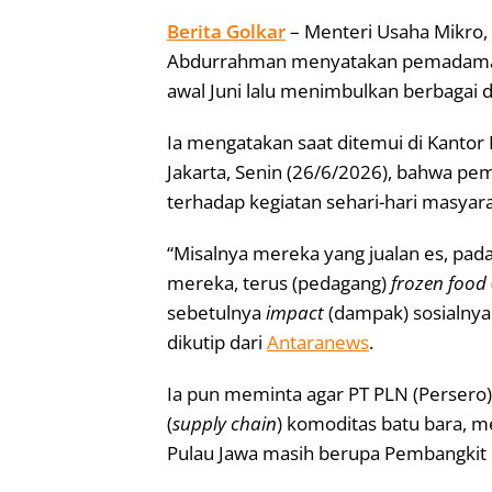
Berita Golkar
– Menteri Usaha Mikro
Abdurrahman menyatakan pemadaman lis
awal Juni lalu menimbulkan berbagai 
Ia mengatakan saat ditemui di Kanto
Jakarta, Senin (26/6/2026), bahwa pem
terhadap kegiatan sehari-hari masyar
“Misalnya mereka yang jualan es, pada s
mereka, terus (pedagang)
frozen food
sebetulnya
impact
(dampak) sosialny
dikutip dari
Antaranews
.
Ia pun meminta agar PT PLN (Persero)
(
supply chain
) komoditas batu bara, m
Pulau Jawa masih berupa Pembangkit L