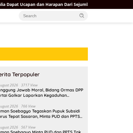
n dan Harapan Dari Sejumlah Pengurus DPP Partai Golkar
erita Terpopuler
August 2026
3717 View
nggung Jawab Moral, Bidang Ormas DPP
rtai Golkar Laporkan Kegaduhan
ternal AMPI ke Ketum Bahlil Lahadalia
August 2026
766 View
rman Soebagyo Tegaskan Pupuk Subsidi
rus Tepat Sasaran, Minta PUD dan PPTS
pat Perlindungan Hukum
August 2026
567 View
rman Soebagyo Minta PUD dan PPTS Tak