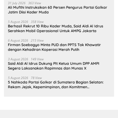
31 July 2026
363 View
Ali Mufthi Instruksikan 60 Persen Pengurus Partai Golkar
Jatim Diisi Kader Muda
5 August 2026
358 View
Berhasil Rekrut 10 Ribu Kader Muda, Said Aldi Al Idrus
Serahkan Mobil Operasional Untuk AMPG Jakarta
6 August 2026
215 View
Firman Soebagyo Minta PUD dan PPTS Tak Khawatir
dengan Kehadiran Koperasi Merah Putih
3 August 2026
149 View
Said Aldi Al Idrus Dukung Plt Ketua Umum DPP AMPI
Segera Laksanakan Rapimnas dan Munas X
5 August 2026
78 View
5 Nahkoda Partai Golkar di Sumatera Bagian Selatan:
Rekam Jejak, Kepemimpinan, dan Komitmen
Membangun Partai