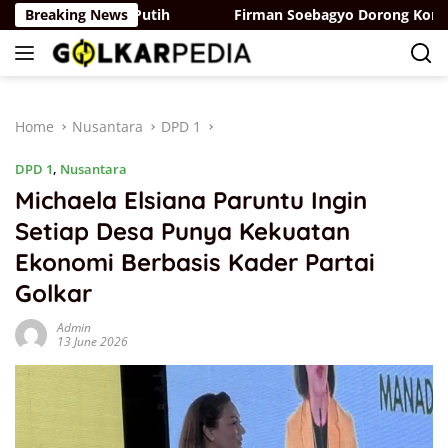
Skip
erasi Merah Putih
Breaking News
Firman Soebagyo Dorong Komoditas I
to
content
Home
Nusantara
DPD 1
DPD 1
,
Nusantara
Michaela Elsiana Paruntu Ingin
Setiap Desa Punya Kekuatan
Ekonomi Berbasis Kader Partai
Golkar
Admin
13 June 2026