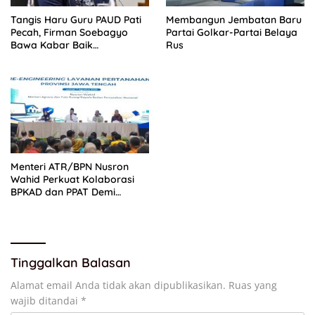
Tangis Haru Guru PAUD Pati
Membangun Jembatan Baru
Pecah, Firman Soebagyo
Partai Golkar-Partai Belaya
Bawa Kabar Baik
Rus
Perjuangan di RUU Sisdiknas
Menteri ATR/BPN Nusron
Wahid Perkuat Kolaborasi
BPKAD dan PPAT Demi
Percepatan Layanan
Pertanahan
Tinggalkan Balasan
Alamat email Anda tidak akan dipublikasikan.
Ruas yang
wajib ditandai
*