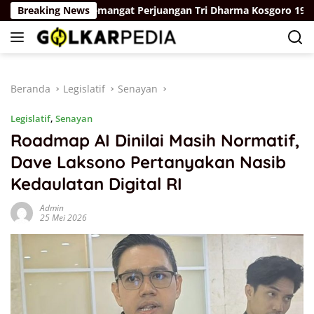
Langsung
an Dengan Semangat Perjuangan Tri Dharma Kosgoro 1957
Breaking News
ke
konten
Beranda
Legislatif
Senayan
Legislatif
,
Senayan
Roadmap AI Dinilai Masih Normatif,
Dave Laksono Pertanyakan Nasib
Kedaulatan Digital RI
Admin
25 Mei 2026