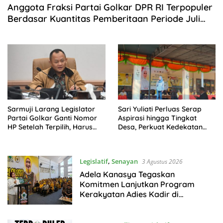
Anggota Fraksi Partai Golkar DPR RI Terpopuler
Berdasar Kuantitas Pemberitaan Periode Juli
2026
Sarmuji Larang Legislator
Sari Yuliati Perluas Serap
Partai Golkar Ganti Nomor
Aspirasi hingga Tingkat
HP Setelah Terpilih, Harus
Desa, Perkuat Kedekatan
Tetap Dekat dengan Rakyat
dengan Masyarakat
Lombok Tengah
Legislatif
,
Senayan
3 Agustus 2026
Adela Kanasya Tegaskan
Komitmen Lanjutkan Program
Kerakyatan Adies Kadir di
Surabaya-Sidoarjo