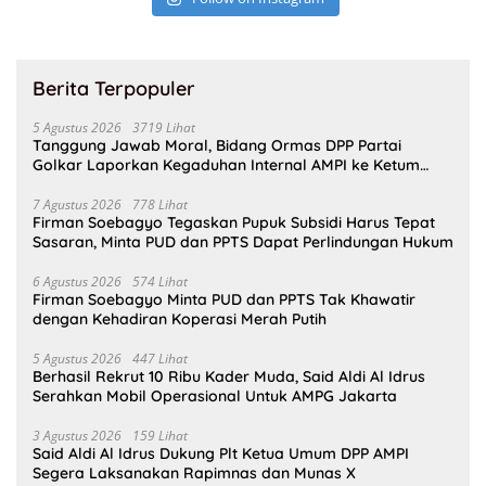
Berita Terpopuler
5 Agustus 2026
3719 Lihat
Tanggung Jawab Moral, Bidang Ormas DPP Partai
Golkar Laporkan Kegaduhan Internal AMPI ke Ketum
Bahlil Lahadalia
7 Agustus 2026
778 Lihat
Firman Soebagyo Tegaskan Pupuk Subsidi Harus Tepat
Sasaran, Minta PUD dan PPTS Dapat Perlindungan Hukum
6 Agustus 2026
574 Lihat
Firman Soebagyo Minta PUD dan PPTS Tak Khawatir
dengan Kehadiran Koperasi Merah Putih
5 Agustus 2026
447 Lihat
Berhasil Rekrut 10 Ribu Kader Muda, Said Aldi Al Idrus
Serahkan Mobil Operasional Untuk AMPG Jakarta
3 Agustus 2026
159 Lihat
Said Aldi Al Idrus Dukung Plt Ketua Umum DPP AMPI
Segera Laksanakan Rapimnas dan Munas X