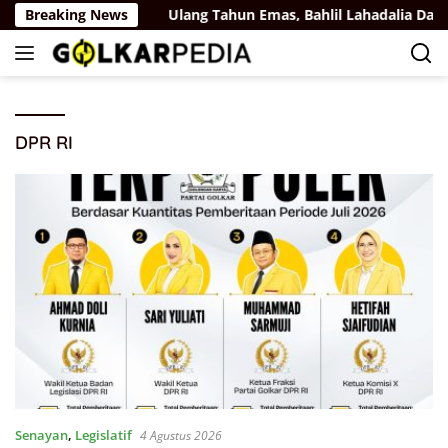
Langsung
Belaya Rus
Breaking News
Ulang Tahun Emas, Bahlil Lahadalia Dapat U
ke
konten
DPR RI
Senayan
,
Legislatif
4 Agustus 2026