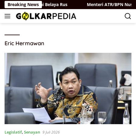
Langsung
ai Golkar-Partai Belaya Rus
Breaking News
Menteri ATR/BPN Nusron W
ke
konten
Eric Hermawan
Legislatif
,
Senayan
9 Juli 2026