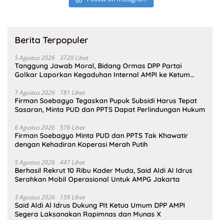
Berita Terpopuler
5 Agustus 2026
3720 Lihat
Tanggung Jawab Moral, Bidang Ormas DPP Partai
Golkar Laporkan Kegaduhan Internal AMPI ke Ketum
Bahlil Lahadalia
7 Agustus 2026
781 Lihat
Firman Soebagyo Tegaskan Pupuk Subsidi Harus Tepat
Sasaran, Minta PUD dan PPTS Dapat Perlindungan Hukum
6 Agustus 2026
576 Lihat
Firman Soebagyo Minta PUD dan PPTS Tak Khawatir
dengan Kehadiran Koperasi Merah Putih
5 Agustus 2026
447 Lihat
Berhasil Rekrut 10 Ribu Kader Muda, Said Aldi Al Idrus
Serahkan Mobil Operasional Untuk AMPG Jakarta
3 Agustus 2026
159 Lihat
Said Aldi Al Idrus Dukung Plt Ketua Umum DPP AMPI
Segera Laksanakan Rapimnas dan Munas X