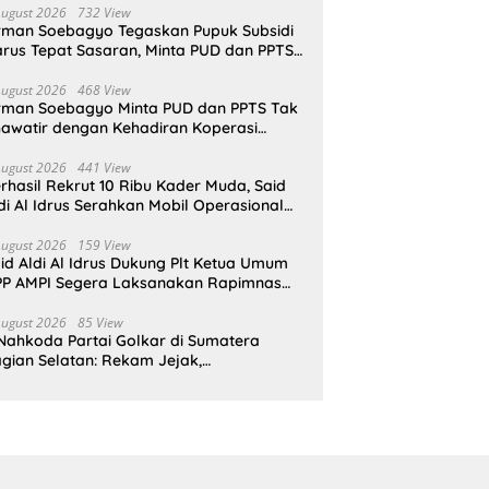
August 2026
732 View
rman Soebagyo Tegaskan Pupuk Subsidi
rus Tepat Sasaran, Minta PUD dan PPTS
pat Perlindungan Hukum
August 2026
468 View
rman Soebagyo Minta PUD dan PPTS Tak
awatir dengan Kehadiran Koperasi
rah Putih
August 2026
441 View
rhasil Rekrut 10 Ribu Kader Muda, Said
di Al Idrus Serahkan Mobil Operasional
tuk AMPG Jakarta
August 2026
159 View
id Aldi Al Idrus Dukung Plt Ketua Umum
P AMPI Segera Laksanakan Rapimnas
an Munas X
August 2026
85 View
Nahkoda Partai Golkar di Sumatera
gian Selatan: Rekam Jejak,
epemimpinan, dan Komitmen Membangun
rtai