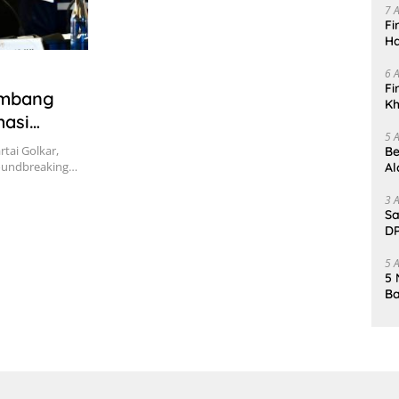
7 
Fi
Ha
Da
6 
Fi
Bambang
Kh
masi
Me
5 
rtai Golkar,
Be
roundbreaking…
Al
Un
3 
Sa
DP
d
5 
5 
Ba
K
Pa