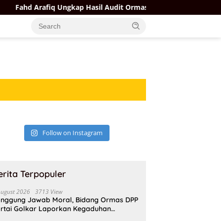
Fahd Arafiq Ungkap Hasil Audit Ormas Partai Golkar: Ada yang 
Follow on Instagram
erita Terpopuler
August 2026
3713 View
nggung Jawab Moral, Bidang Ormas DPP
rtai Golkar Laporkan Kegaduhan
ternal AMPI ke Ketum Bahlil Lahadalia