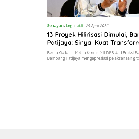
Senayan
,
Legislatif
29 April 2026
13 Proyek Hilirisasi Dimulai, 
Patijaya: Sinyal Kuat Transfor
Ekonomi Nasional
Berita Golkar – Ketua Komisi XII DPR dari Fraksi Pa
Bambang Patijaya mengapresiasi pelaksanaan g