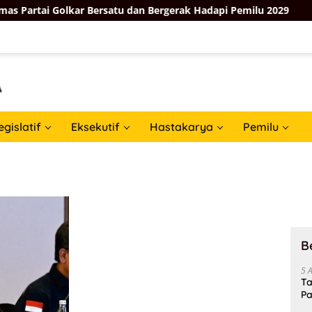
 Partai Golkar Bersatu dan Bergerak Hadapi Pemilu 2029
egislatif
Eksekutif
Hastakarya
Pemilu
B
5 
Ta
Pa
In