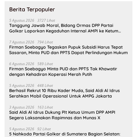
Berita Terpopuler
5 Agustus 2026
3727 Lihat
Tanggung Jawab Moral, Bidang Ormas DPP Partai
Golkar Laporkan Kegaduhan Internal AMPI ke Ketum
Bahlil Lahadalia
7 Agustus 2026
794 Lihat
Firman Soebagyo Tegaskan Pupuk Subsidi Harus Tepat
Sasaran, Minta PUD dan PPTS Dapat Perlindungan Hukum
6 Agustus 2026
589 Lihat
Firman Soebagyo Minta PUD dan PPTS Tak Khawatir
dengan Kehadiran Koperasi Merah Putih
5 Agustus 2026
448 Lihat
Berhasil Rekrut 10 Ribu Kader Muda, Said Aldi Al Idrus
Serahkan Mobil Operasional Untuk AMPG Jakarta
3 Agustus 2026
163 Lihat
Said Aldi Al Idrus Dukung Plt Ketua Umum DPP AMPI
Segera Laksanakan Rapimnas dan Munas X
5 Agustus 2026
92 Lihat
5 Nahkoda Partai Golkar di Sumatera Bagian Selatan: