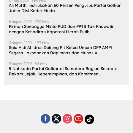
31 July 2026
364 View
Ali Mufthi Instruksikan 60 Persen Pengurus Partai Golkar
Jatim Diisi Kader Muda
6 August 2026
253 View
Firman Soebagyo Minta PUD dan PPTS Tak Khawatir
dengan Kehadiran Koperasi Merah Putih
3 August 2026
155 View
Said Aldi Al Idrus Dukung Plt Ketua Umum DPP AMPI
Segera Laksanakan Rapimnas dan Munas X
5 August 2026
80 View
5 Nahkoda Partai Golkar di Sumatera Bagian Selatan:
Rekam Jejak, Kepemimpinan, dan Komitmen
Membangun Partai