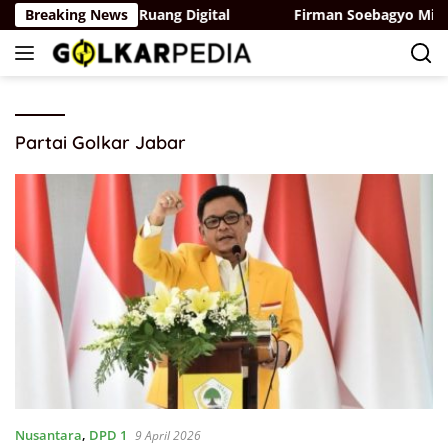
Skip
ngan Privasi di Ruang Digital
Breaking News
Firman Soebagyo Minta 
to
content
Partai Golkar Jabar
Nusantara
,
DPD 1
9 April 2026