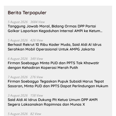
Berita Terpopuler
5 August 2026
3684 View
Tanggung Jawab Moral, Bidang Ormas DPP Partai
Golkar Laporkan Kegaduhan Internal AMPI ke Ketum
Bahlil Lahadalia
5 August 2026
426 View
Berhasil Rekrut 10 Ribu Kader Muda, Said Aldi Al Idrus
Serahkan Mobil Operasional Untuk AMPG Jakarta
6 August 2026
349 View
Firman Soebagyo Minta PUD dan PPTS Tak Khawatir
dengan Kehadiran Koperasi Merah Putih
7 August 2026
276 View
Firman Soebagyo Tegaskan Pupuk Subsidi Harus Tepat
Sasaran, Minta PUD dan PPTS Dapat Perlindungan Hukum
3 August 2026
158 View
Said Aldi Al Idrus Dukung Plt Ketua Umum DPP AMPI
Segera Laksanakan Rapimnas dan Munas X
5 August 2026
82 View