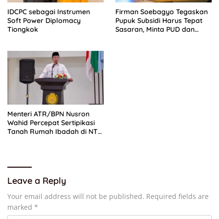
IDCPC sebagai Instrumen
Firman Soebagyo Tegaskan
Soft Power Diplomacy
Pupuk Subsidi Harus Tepat
Tiongkok
Sasaran, Minta PUD dan
PPTS Dapat Perlindungan
Hukum
Menteri ATR/BPN Nusron
Wahid Percepat Sertipikasi
Tanah Rumah Ibadah di NTT,
Target Jadi Kado Natal
Leave a Reply
Your email address will not be published.
Required fields are
marked
*