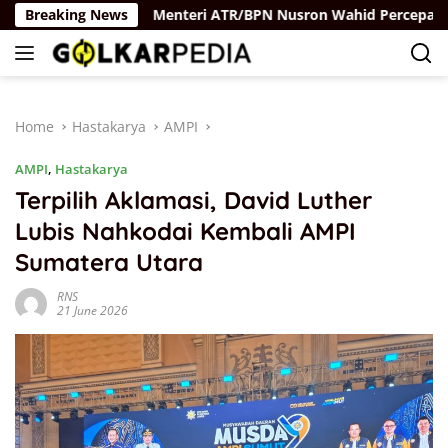
Skip
 Hukum
Breaking News
Menteri ATR/BPN Nusron Wahid Percepat Sertipik
to
content
Home
Hastakarya
AMPI
AMPI
,
Hastakarya
Terpilih Aklamasi, David Luther
Lubis Nahkodai Kembali AMPI
Sumatera Utara
RNS
21 June 2026