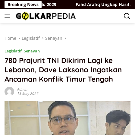
Skip
k Hadapi Pemilu 2029
Breaking News
Fahd Arafiq Ungkap Hasil Audit Or
to
content
Home
Legislatif
Senayan
Legislatif
,
Senayan
780 Prajurit TNI Dikirim Lagi ke
Lebanon, Dave Laksono Ingatkan
Ancaman Konflik Timur Tengah
Admin
13 May 2026