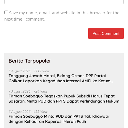
Save my name, email, and website in this browser for the
next time I comment.
Berita Terpopuler
5 August 2026
3712 View
Tanggung Jawab Moral, Bidang Ormas DPP Partai
Golkar Laporkan Kegaduhan Internal AMPI ke Ketum
Bahlil Lahadalia
7 August 2026
724 View
Firman Soebagyo Tegaskan Pupuk Subsidi Harus Tepat
Sasaran, Minta PUD dan PPTS Dapat Perlindungan Hukum
6 August 2026
455 View
Firman Soebagyo Minta PUD dan PPTS Tak Khawatir
dengan Kehadiran Koperasi Merah Putih