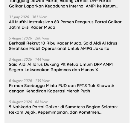
Tanggung Jawab Moral, Bidang Ormas DPP Partai
Golkar Laporkan Kegaduhan Internal AMPI ke Ketum
Bahlil Lahadalia
31 July 2026
361 View
Ali Mufthi Instruksikan 60 Persen Pengurus Partai Golkar
Jatim Diisi Kader Muda
5 August 2026
280 View
Berhasil Rekrut 10 Ribu Kader Muda, Said Aldi Al Idrus
Serahkan Mobil Operasional Untuk AMPG Jakarta
3 August 2026
144 View
Said Aldi Al Idrus Dukung Plt Ketua Umum DPP AMPI
Segera Laksanakan Rapimnas dan Munas X
6 August 2026
139 View
Firman Soebagyo Minta PUD dan PPTS Tak Khawatir
dengan Kehadiran Koperasi Merah Putih
5 August 2026
68 View
5 Nahkoda Partai Golkar di Sumatera Bagian Selatan:
Rekam Jejak, Kepemimpinan, dan Komitmen
Membangun Partai