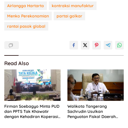
Airlangga Hartarto
kontraksi manufaktur
Menko Perekonomian
partai golkar
rantai pasok global
Read Also
Firman Soebagyo Minta PUD
Walikota Tangerang
dan PPTS Tak Khawatir
Sachrudin Usulkan
dengan Kehadiran Koperasi
Penguatan Fiskal Daerah
Merah Putih
hingga Transformasi Digital
ke Pemerintah Pusat