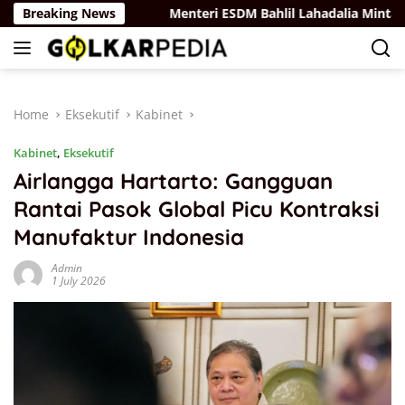
Skip
rintah Pusat
Breaking News
Menteri ESDM Bahlil Lahadalia Minta Kepal
to
content
Home
Eksekutif
Kabinet
Kabinet
,
Eksekutif
Airlangga Hartarto: Gangguan
Rantai Pasok Global Picu Kontraksi
Manufaktur Indonesia
Admin
1 July 2026