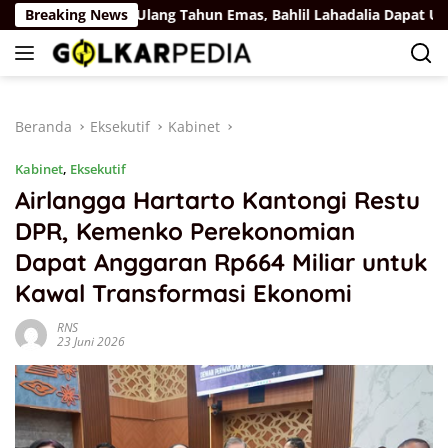
Langsung
Rus
Breaking News
Ulang Tahun Emas, Bahlil Lahadalia Dapat Ucapan d
ke
konten
Beranda
Eksekutif
Kabinet
Kabinet
,
Eksekutif
Airlangga Hartarto Kantongi Restu
DPR, Kemenko Perekonomian
Dapat Anggaran Rp664 Miliar untuk
Kawal Transformasi Ekonomi
RNS
23 Juni 2026