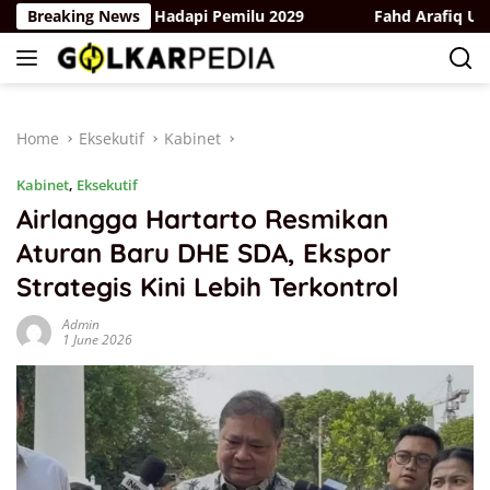
Skip
 dan Bergerak Hadapi Pemilu 2029
Breaking News
Fahd Arafiq Ungkap H
to
content
Home
Eksekutif
Kabinet
Kabinet
,
Eksekutif
Airlangga Hartarto Resmikan
Aturan Baru DHE SDA, Ekspor
Strategis Kini Lebih Terkontrol
Admin
1 June 2026