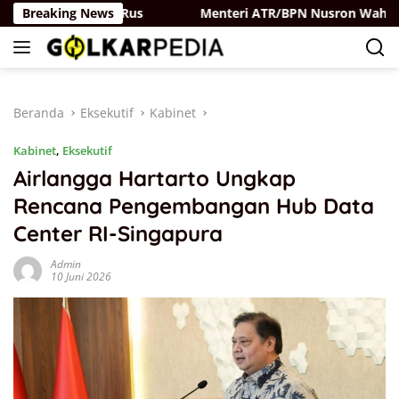
Langsung
artai Belaya Rus
Breaking News
Menteri ATR/BPN Nusron Wahid Perku
ke
konten
Beranda
Eksekutif
Kabinet
Kabinet
,
Eksekutif
Airlangga Hartarto Ungkap
Rencana Pengembangan Hub Data
Center RI-Singapura
Admin
10 Juni 2026