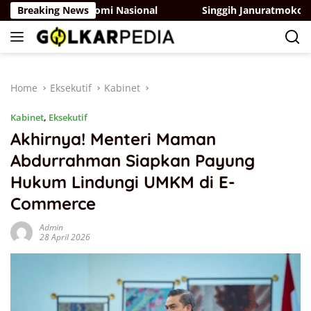
Skip
umbuhan Ekonomi Nasional
Breaking News
Singgih Januratmoko Dorong 
to
content
Home
Eksekutif
Kabinet
Kabinet
,
Eksekutif
Akhirnya! Menteri Maman
Abdurrahman Siapkan Payung
Hukum Lindungi UMKM di E-
Commerce
Admin
28 April 2026