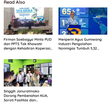
Read Also
Firman Soebagyo Minta PUD
Menperin Agus Gumiwang:
dan PPTS Tak Khawatir
Industri Pengolahan
dengan Kehadiran Koperasi
Nonmigas Tumbuh 5,32
Merah Putih
Persen, Lampaui
Pertumbuhan Ekonomi
Nasional
Singgih Januratmoko
Dorong Pembenahan KUA,
Soroti Fasilitas dan
Kesejahteraan Penghulu