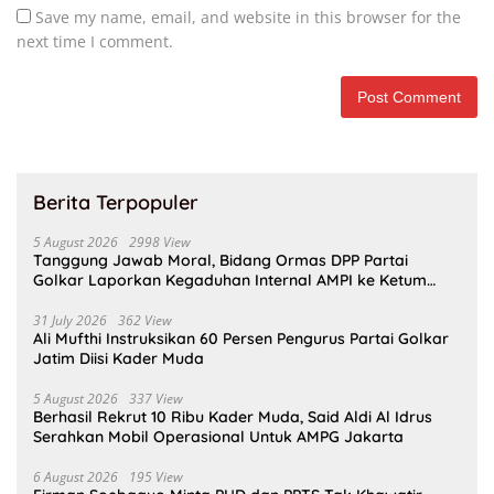
Save my name, email, and website in this browser for the
next time I comment.
Berita Terpopuler
5 August 2026
2998 View
Tanggung Jawab Moral, Bidang Ormas DPP Partai
Golkar Laporkan Kegaduhan Internal AMPI ke Ketum
Bahlil Lahadalia
31 July 2026
362 View
Ali Mufthi Instruksikan 60 Persen Pengurus Partai Golkar
Jatim Diisi Kader Muda
5 August 2026
337 View
Berhasil Rekrut 10 Ribu Kader Muda, Said Aldi Al Idrus
Serahkan Mobil Operasional Untuk AMPG Jakarta
6 August 2026
195 View