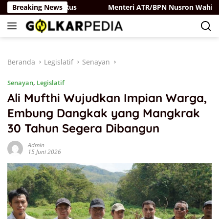
Langsung
tai Belaya Rus
Breaking News
Menteri ATR/BPN Nusron Wahid Perkuat
ke
konten
Beranda
Legislatif
Senayan
Senayan
,
Legislatif
Ali Mufthi Wujudkan Impian Warga,
Embung Dangkak yang Mangkrak
30 Tahun Segera Dibangun
Admin
15 Juni 2026