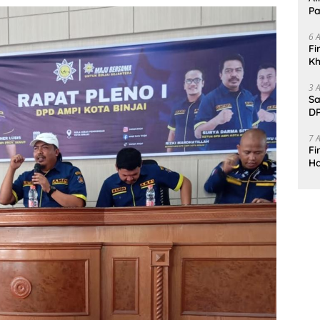
Pa
6 
Fi
Kh
Me
3 
Sa
DP
d
7 
Fi
Ha
Da