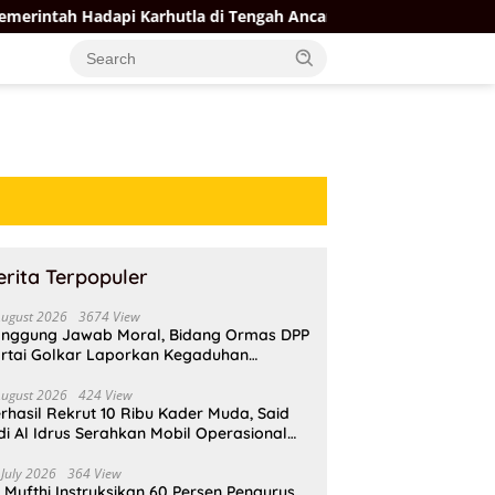
api Karhutla di Tengah Ancaman El Nino
Ahmad Doli Bant
erita Terpopuler
August 2026
3674 View
nggung Jawab Moral, Bidang Ormas DPP
rtai Golkar Laporkan Kegaduhan
ternal AMPI ke Ketum Bahlil Lahadalia
August 2026
424 View
rhasil Rekrut 10 Ribu Kader Muda, Said
di Al Idrus Serahkan Mobil Operasional
tuk AMPG Jakarta
 July 2026
364 View
i Mufthi Instruksikan 60 Persen Pengurus