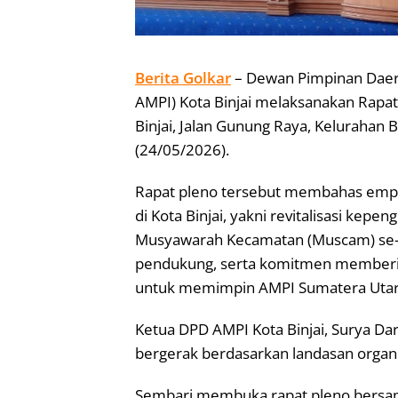
Berita Golkar
– Dewan Pimpinan Daer
AMPI) Kota Binjai melaksanakan Rapat 
Binjai, Jalan Gunung Raya, Kelurahan B
(24/05/2026).
Rapat pleno tersebut membahas empa
di Kota Binjai, yakni revitalisasi kep
Musyawarah Kecamatan (Muscam) se-Ko
pendukung, serta komitmen memberik
untuk memimpin AMPI Sumatera Utar
Ketua DPD AMPI Kota Binjai, Surya D
bergerak berdasarkan landasan organis
Sembari membuka rapat pleno bersama