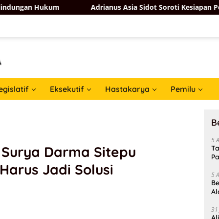
um
Adrianus Asia Sidot Soroti Kesiapan Pemerintah Had
egislatif
Eksekutif
Hastakarya
Pemilu
B
5 
! Surya Darma Sitepu
Ta
Pa
Harus Jadi Solusi
In
5 
Be
Al
Un
31
Al