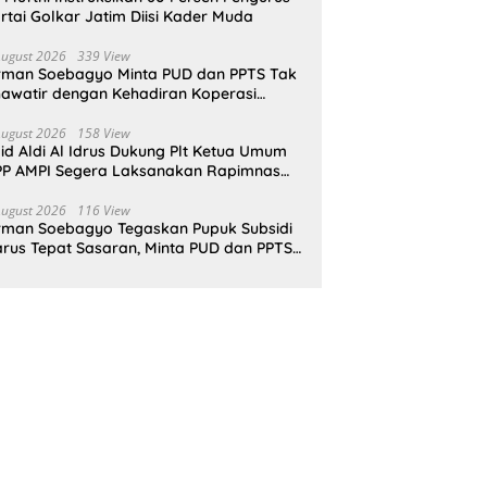
rtai Golkar Jatim Diisi Kader Muda
August 2026
339 View
rman Soebagyo Minta PUD dan PPTS Tak
awatir dengan Kehadiran Koperasi
rah Putih
August 2026
158 View
id Aldi Al Idrus Dukung Plt Ketua Umum
P AMPI Segera Laksanakan Rapimnas
an Munas X
August 2026
116 View
rman Soebagyo Tegaskan Pupuk Subsidi
rus Tepat Sasaran, Minta PUD dan PPTS
pat Perlindungan Hukum