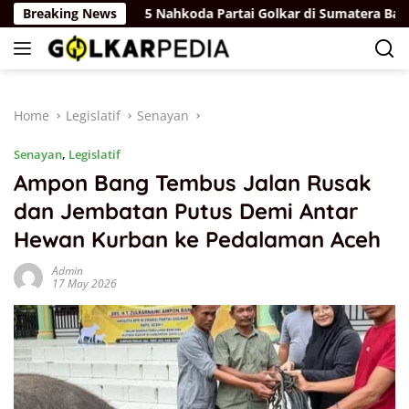
Skip
a Total
Breaking News
5 Nahkoda Partai Golkar di Sumatera Bagian 
to
content
Home
Legislatif
Senayan
Senayan
,
Legislatif
Ampon Bang Tembus Jalan Rusak
dan Jembatan Putus Demi Antar
Hewan Kurban ke Pedalaman Aceh
Admin
17 May 2026