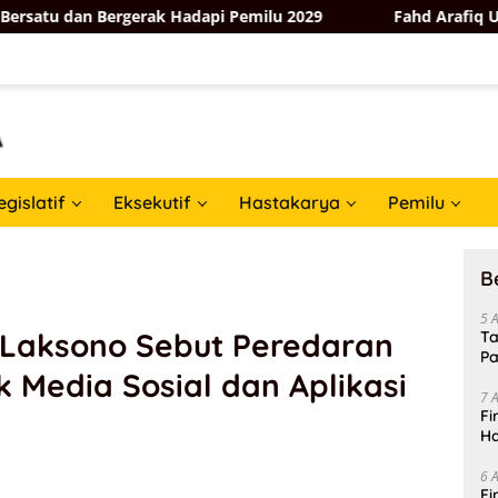
 Bergerak Hadapi Pemilu 2029
Fahd Arafiq Ungkap Hasil 
egislatif
Eksekutif
Hastakarya
Pemilu
B
5 
Laksono Sebut Peredaran
Ta
Pa
Media Sosial dan Aplikasi
In
7 
Fi
Ha
Da
6 
Fi