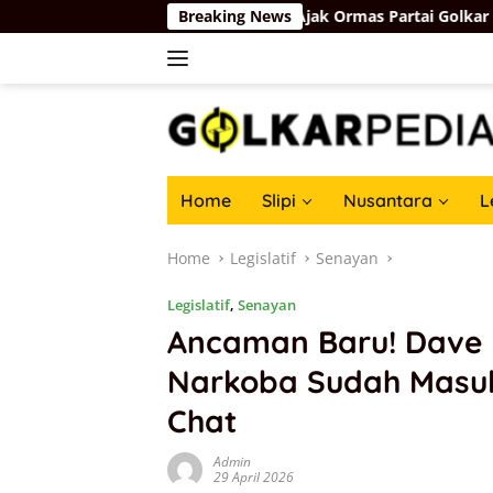
Skip
 Depan
Basri Baco Ajak Ormas Partai Golkar Bersatu dan
Breaking News
to
content
Home
Slipi
Nusantara
L
Home
Legislatif
Senayan
Legislatif
,
Senayan
Ancaman Baru! Dave 
Narkoba Sudah Masuk 
Chat
Admin
29 April 2026