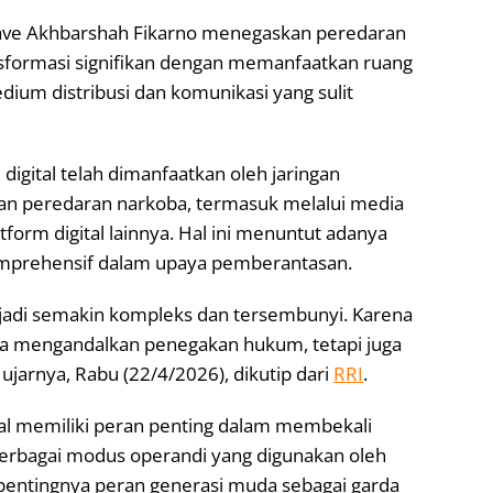
Dave Akhbarshah Fikarno menegaskan peredaran
nsformasi signifikan dengan memanfaatkan ruang
medium distribusi dan komunikasi yang sulit
igital telah dimanfaatkan oleh jaringan
an peredaran narkoba, termasuk melalui media
latform digital lainnya. Hal ini menuntut adanya
omprehensif dalam upaya pemberantasan.
njadi semakin kompleks dan tersembunyi. Karena
anya mengandalkan penegakan hukum, tetapi juga
 ujarnya, Rabu (22/4/2026), dikutip dari
RRI
.
tal memiliki peran penting dalam membekali
rbagai modus operandi yang digunakan oleh
 pentingnya peran generasi muda sebagai garda