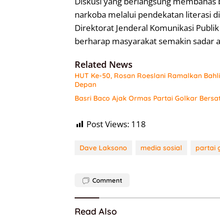
Diskusi yang berlangsung membahas 
narkoba melalui pendekatan literasi dig
Direktorat Jenderal Komunikasi Publi
berharap masyarakat semakin sadar a
Related News
HUT Ke-50, Rosan Roeslani Ramalkan Bahlil
Depan
Basri Baco Ajak Ormas Partai Golkar Bersa
Post Views:
118
Dave Laksono
media sosial
partai 
Comment
Read Also