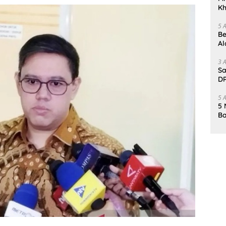
Kh
Me
5 
Be
Al
Un
3 
Sa
DP
d
5 
5 
Ba
K
Pa