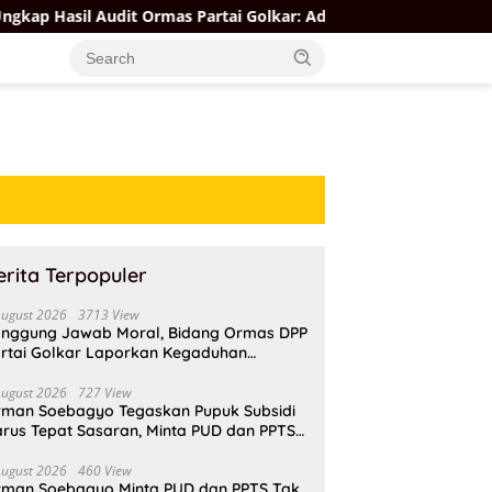
Audit Ormas Partai Golkar: Ada yang Kuat, Ada yang “Parah”
erita Terpopuler
August 2026
3713 View
nggung Jawab Moral, Bidang Ormas DPP
rtai Golkar Laporkan Kegaduhan
ternal AMPI ke Ketum Bahlil Lahadalia
August 2026
727 View
rman Soebagyo Tegaskan Pupuk Subsidi
rus Tepat Sasaran, Minta PUD dan PPTS
pat Perlindungan Hukum
August 2026
460 View
rman Soebagyo Minta PUD dan PPTS Tak