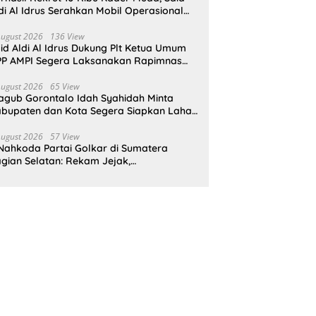
di Al Idrus Serahkan Mobil Operasional
tuk AMPG Jakarta
August 2026
136 View
id Aldi Al Idrus Dukung Plt Ketua Umum
P AMPI Segera Laksanakan Rapimnas
an Munas X
August 2026
65 View
gub Gorontalo Idah Syahidah Minta
bupaten dan Kota Segera Siapkan Lahan
tuk Program Sekolah Rakyat
August 2026
57 View
Nahkoda Partai Golkar di Sumatera
gian Selatan: Rekam Jejak,
epemimpinan, dan Komitmen Membangun
rtai