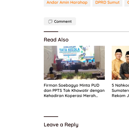
Andar Amin Harahap
DPRD Sumut
Comment
Read Also
Firman Soebagyo Minta PUD
5 Nahkod
dan PPTS Tak Khawatir dengan
Sumatera
Kehadiran Koperasi Merah
Rekam J
Putih
dan Kom
Partai
Leave a Reply