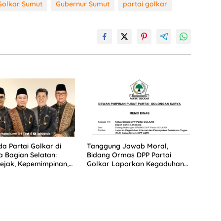
Golkar Sumut
Gubernur Sumut
partai golkar
a Partai Golkar di
Tanggung Jawab Moral,
 Bagian Selatan:
Bidang Ormas DPP Partai
ejak, Kepemimpinan,
Golkar Laporkan Kegaduhan
itmen Membangun
Internal AMPI ke Ketum Bahlil
Lahadalia