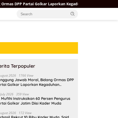
rtai Golkar Laporkan Kegaduhan Internal AMPI ke Ketum Bahlil 
erita Terpopuler
August 2026
1766 View
nggung Jawab Moral, Bidang Ormas DPP
rtai Golkar Laporkan Kegaduhan
ternal AMPI ke Ketum Bahlil Lahadalia
 July 2026
359 View
i Mufthi Instruksikan 60 Persen Pengurus
rtai Golkar Jatim Diisi Kader Muda
August 2026
172 View
rhasil Rekrut 10 Ribu Kader Muda, Said