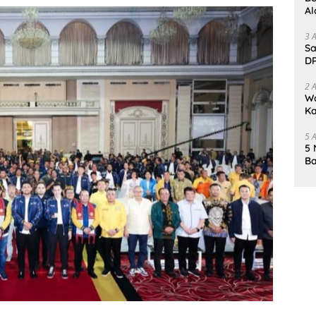
Al
Un
3 
Sa
DP
d
2 
Wa
Ka
un
5 
5 
Ba
K
Pa