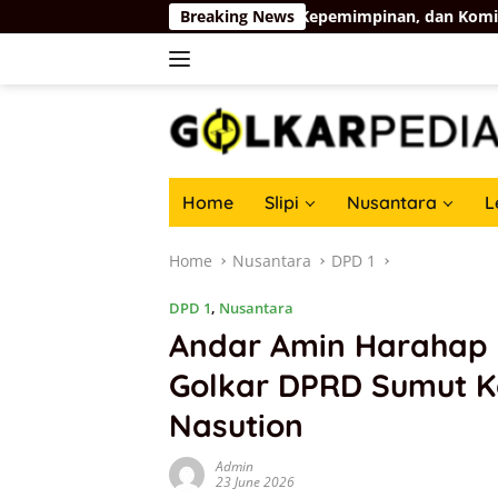
Skip
gian Selatan: Rekam Jejak, Kepemimpinan, dan Komitmen Memban
Breaking News
to
content
Home
Slipi
Nusantara
L
Home
Nusantara
DPD 1
DPD 1
,
Nusantara
Andar Amin Harahap M
Golkar DPRD Sumut 
Nasution
Admin
23 June 2026