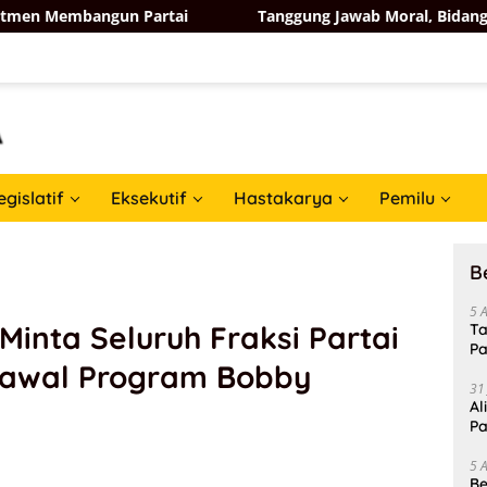
gun Partai
Tanggung Jawab Moral, Bidang Ormas DPP Pa
egislatif
Eksekutif
Hastakarya
Pemilu
B
5 
inta Seluruh Fraksi Partai
Ta
Pa
Kawal Program Bobby
In
31
Al
Pa
5 
Be