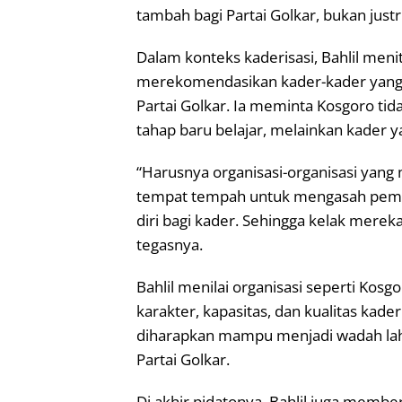
tambah bagi Partai Golkar, bukan just
Dalam konteks kaderisasi, Bahlil me
merekomendasikan kader-kader yang 
Partai Golkar. Ia meminta Kosgoro ti
tahap baru belajar, melainkan kader 
“Harusnya organisasi-organisasi yang m
tempat tempah untuk mengasah pemben
diri bagi kader. Sehingga kelak mereka
tegasnya.
Bahlil menilai organisasi seperti Ko
karakter, kapasitas, dan kualitas kade
diharapkan mampu menjadi wadah lah
Partai Golkar.
Di akhir pidatonya, Bahlil juga membe