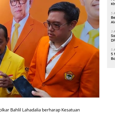
Kh
Me
5 
Be
Al
Un
3 
Sa
DP
d
5 
5 
Ba
K
Pa
lkar Bahlil Lahadalia berharap Kesatuan