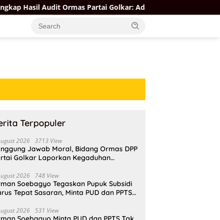
it Ormas Partai Golkar: Ada yang Kuat, Ada yang “Parah”
erita Terpopuler
August 2026
3713 View
nggung Jawab Moral, Bidang Ormas DPP
rtai Golkar Laporkan Kegaduhan
ternal AMPI ke Ketum Bahlil Lahadalia
August 2026
748 View
rman Soebagyo Tegaskan Pupuk Subsidi
rus Tepat Sasaran, Minta PUD dan PPTS
pat Perlindungan Hukum
August 2026
531 View
rman Soebagyo Minta PUD dan PPTS Tak