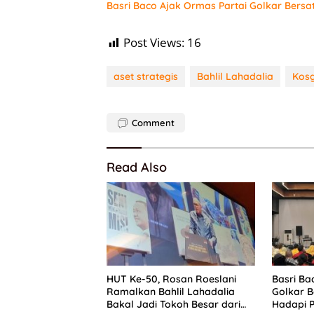
Basri Baco Ajak Ormas Partai Golkar Bersa
Post Views:
16
aset strategis
Bahlil Lahadalia
Kosg
Comment
Read Also
HUT Ke-50, Rosan Roeslani
Basri Ba
Ramalkan Bahlil Lahadalia
Golkar B
Bakal Jadi Tokoh Besar dari
Hadapi P