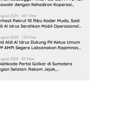
awatir dengan Kehadiran Koperasi
rah Putih
August 2026
441 View
rhasil Rekrut 10 Ribu Kader Muda, Said
di Al Idrus Serahkan Mobil Operasional
tuk AMPG Jakarta
August 2026
159 View
id Aldi Al Idrus Dukung Plt Ketua Umum
P AMPI Segera Laksanakan Rapimnas
an Munas X
August 2026
85 View
Nahkoda Partai Golkar di Sumatera
gian Selatan: Rekam Jejak,
epemimpinan, dan Komitmen Membangun
rtai