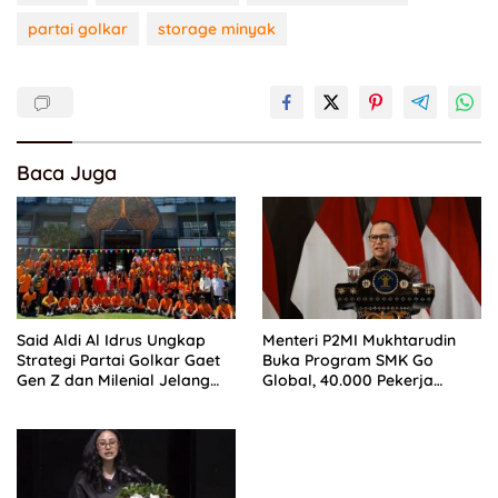
partai golkar
storage minyak
Baca Juga
Said Aldi Al Idrus Ungkap
Menteri P2MI Mukhtarudin
Strategi Partai Golkar Gaet
Buka Program SMK Go
Gen Z dan Milenial Jelang
Global, 40.000 Pekerja
Pemilu 2029
Ditargetkan Tembus Pasar
Global