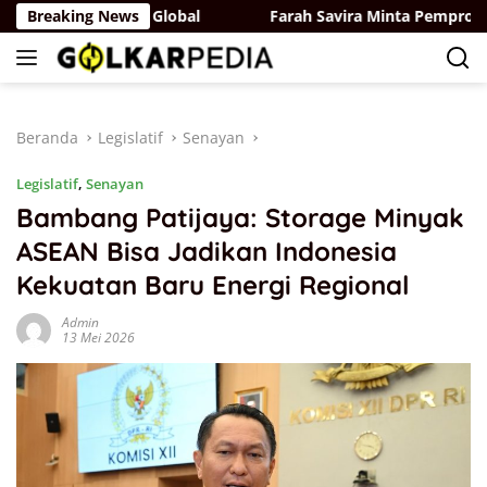
Langsung
Tembus Pasar Global
Breaking News
Farah Savira Minta Pemprov DKI Ban
ke
konten
Beranda
Legislatif
Senayan
Legislatif
,
Senayan
Bambang Patijaya: Storage Minyak
ASEAN Bisa Jadikan Indonesia
Kekuatan Baru Energi Regional
Admin
13 Mei 2026