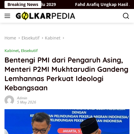
Skip
k Hadapi Pemilu 2029
Breaking News
Fahd Arafiq Ungkap Hasil Audit Or
to
content
Home
Eksekutif
Kabinet
Kabinet
,
Eksekutif
Bentengi PMI dari Pengaruh Asing,
Menteri P2MI Mukhtarudin Gandeng
Lemhannas Perkuat Ideologi
Kebangsaan
Admin
5 May 2026