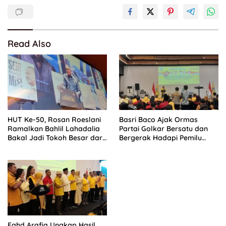
Read Also
HUT Ke-50, Rosan Roeslani
Basri Baco Ajak Ormas
Ramalkan Bahlil Lahadalia
Partai Golkar Bersatu dan
Bakal Jadi Tokoh Besar dari
Bergerak Hadapi Pemilu
Timur di Masa Depan
2029
Fahd Arafiq Ungkap Hasil