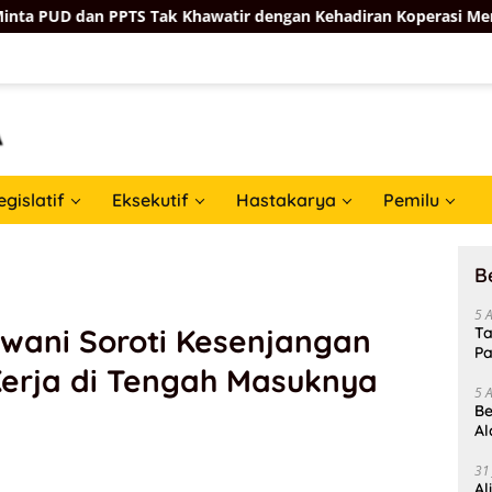
Tak Khawatir dengan Kehadiran Koperasi Merah Putih
egislatif
Eksekutif
Hastakarya
Pemilu
B
5 
wani Soroti Kesenjangan
Ta
Pa
erja di Tengah Masuknya
In
5 
Be
Al
Un
31
Al