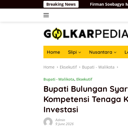
Skip
 di Ruang Digital
Breaking News
Firman Soebagyo Minta PUD dan PPTS 
to
content
Home
Slipi
Nusantara
L
Home
Eksekutif
Bupati - Walikota
Bupati - Walikota
,
Eksekutif
Bupati Bulungan Syar
Kompetensi Tenaga K
Investasi
Admin
9 June 2026