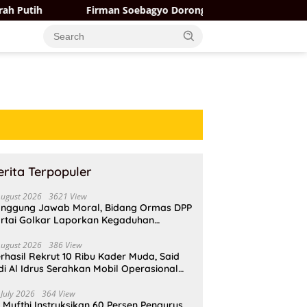
Firman Soebagyo Dorong Komoditas Ikan Lokal Masuk Program Ma
erita Terpopuler
August 2026
3621 View
nggung Jawab Moral, Bidang Ormas DPP
rtai Golkar Laporkan Kegaduhan
ternal AMPI ke Ketum Bahlil Lahadalia
August 2026
386 View
rhasil Rekrut 10 Ribu Kader Muda, Said
di Al Idrus Serahkan Mobil Operasional
tuk AMPG Jakarta
 July 2026
364 View
i Mufthi Instruksikan 60 Persen Pengurus