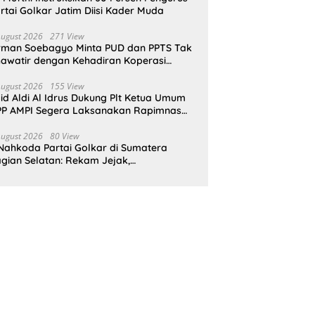
rtai Golkar Jatim Diisi Kader Muda
August 2026
271 View
rman Soebagyo Minta PUD dan PPTS Tak
awatir dengan Kehadiran Koperasi
rah Putih
August 2026
155 View
id Aldi Al Idrus Dukung Plt Ketua Umum
P AMPI Segera Laksanakan Rapimnas
an Munas X
August 2026
80 View
Nahkoda Partai Golkar di Sumatera
gian Selatan: Rekam Jejak,
epemimpinan, dan Komitmen Membangun
rtai