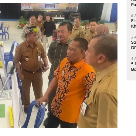
Pa
6 
Fi
Kh
Me
3 
Sa
DP
d
5 
5 
Ba
K
Pa