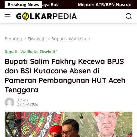
Langsung
kar-Partai Belaya Rus
Breaking News
Menteri ATR/BPN Nusron Wahid P
ke
konten
Beranda
Eksekutif
Bupati - Walikota
Bupati - Walikota
,
Eksekutif
Bupati Salim Fakhry Kecewa BPJS
dan BSI Kutacane Absen di
Pameran Pembangunan HUT Aceh
Tenggara
Admin
23 Juni 2026