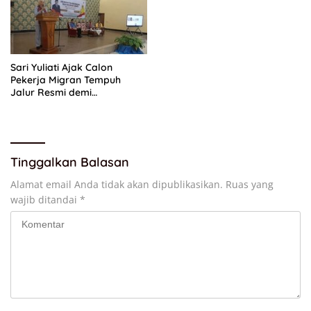
Sari Yuliati Ajak Calon
Pekerja Migran Tempuh
Jalur Resmi demi
Perlindungan Maksimal
Tinggalkan Balasan
Alamat email Anda tidak akan dipublikasikan.
Ruas yang
wajib ditandai
*