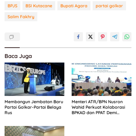
BPJS
BSI Kutacane
Bupati Agara
partai golkar
Salim Fakhry
Baca Juga
Membangun Jembatan Baru
Menteri ATR/BPN Nusron
Partai Golkar-Partai Belaya
Wahid Perkuat Kolaborasi
Rus
BPKAD dan PPAT Demi
Percepatan Layanan
Pertanahan