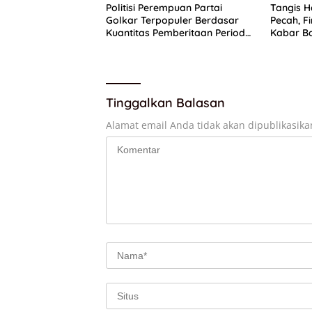
Politisi Perempuan Partai
Tangis H
Golkar Terpopuler Berdasar
Pecah, 
Kuantitas Pemberitaan Periode
Kabar Ba
Juli 2026
Sisdikna
Tinggalkan Balasan
Alamat email Anda tidak akan dipublikasika