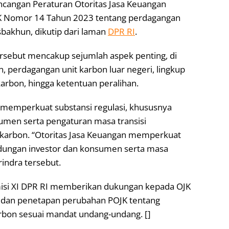
ncangan Peraturan Otoritas Jasa Keuangan
JK Nomor 14 Tahun 2023 tentang perdagangan
sbakhun, dikutip dari laman
DPR RI
.
ersebut mencakup sejumlah aspek penting, di
n, perdagangan unit karbon luar negeri, lingkup
karbon, hingga ketentuan peralihan.
K memperkuat substansi regulasi, khususnya
sumen serta pengaturan masa transisi
karbon. “Otoritas Jasa Keuangan memperkuat
dungan investor dan konsumen serta masa
erindra tersebut.
omisi XI DPR RI memberikan dukungan kepada OJK
n dan penetapan perubahan POJK tentang
rbon sesuai mandat undang-undang. []