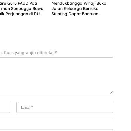
aru Guru PAUD Pati
Mendukbangga Wihaji Buka
Firman Soebagyo Bawa
Jalan Keluarga Berisiko
ik Perjuangan di RUU
Stunting Dapat Bantuan
s
Rumah Meski Tak Punya
Sertifikat
n.
Ruas yang wajib ditandai
*