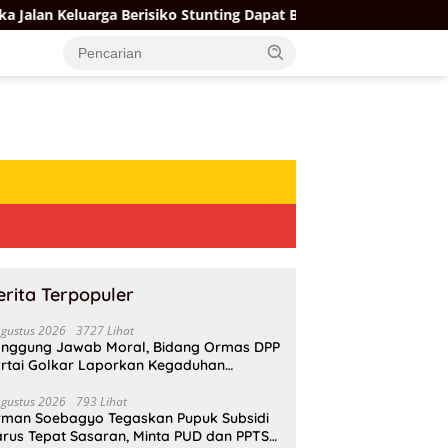
ga Berisiko Stunting Dapat Bantuan Rumah Meski Tak Punya Sert
erita Terpopuler
Agustus 2026
3727 Lihat
nggung Jawab Moral, Bidang Ormas DPP
rtai Golkar Laporkan Kegaduhan
ternal AMPI ke Ketum Bahlil Lahadalia
Agustus 2026
793 Lihat
rman Soebagyo Tegaskan Pupuk Subsidi
rus Tepat Sasaran, Minta PUD dan PPTS