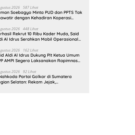
pat Perlindungan Hukum
Agustus 2026
587 Lihat
rman Soebagyo Minta PUD dan PPTS Tak
awatir dengan Kehadiran Koperasi
rah Putih
Agustus 2026
448 Lihat
rhasil Rekrut 10 Ribu Kader Muda, Said
di Al Idrus Serahkan Mobil Operasional
tuk AMPG Jakarta
Agustus 2026
162 Lihat
id Aldi Al Idrus Dukung Plt Ketua Umum
P AMPI Segera Laksanakan Rapimnas
an Munas X
Agustus 2026
92 Lihat
Nahkoda Partai Golkar di Sumatera
gian Selatan: Rekam Jejak,
epemimpinan, dan Komitmen Membangun
rtai