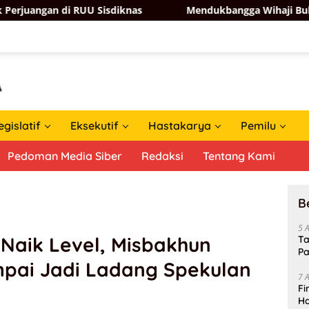
i RUU Sisdiknas
Mendukbangga Wihaji Buka Jalan Keluar
egislatif
Eksekutif
Hastakarya
Pemilu
Pedoman Media Siber
Redaksi
Tentang Kami
B
5 
 Naik Level, Misbakhun
Ta
Pa
pai Jadi Ladang Spekulan
In
7 
Fi
Ha