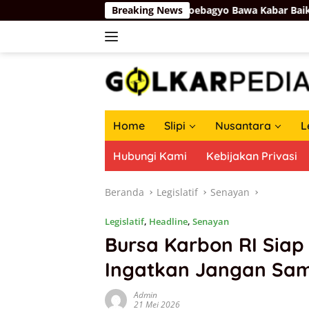
Langsung
AUD Pati Pecah, Firman Soebagyo Bawa Kabar Baik Perjuangan d
Breaking News
ke
konten
Home
Slipi
Nusantara
L
Hubungi Kami
Kebijakan Privasi
Beranda
Legislatif
Senayan
Legislatif
,
Headline
,
Senayan
Bursa Karbon RI Siap
Ingatkan Jangan Sam
Admin
21 Mei 2026