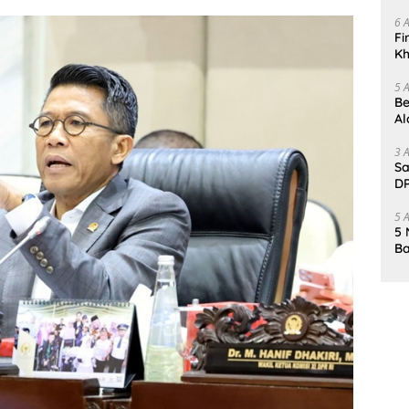
Da
6 
Fi
Kh
Me
5 
Be
Al
Un
3 
Sa
DP
d
5 
5 
Ba
K
Pa