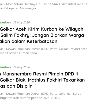
lkar – Momentum Hari Raya Idul Adha 1447 H dimanfaatkan DPD
lkar Kabupaten Majalengka…
santara
28 May 2026
 Golkar Aceh Kirim Kurban ke Wilayah
, Salim Fakhry: Jangan Biarkan Warga
akan dalam Keterbatasan
kar – Dewan Pimpinan Daerah (DPD) Partai Golkar Provinsi Aceh
ih 11 hewan kurban pada…
santara
24 May 2026
s Mansnembra Resmi Pimpin DPD II
 Golkar Biak, Mathius Fakhiri Tekankan
tas dan Disiplin
kar – Dewan Pimpinan Daerah (DPD) Partai Golongan Karya
Kabupaten Biak Numfor periode 2026–2031…