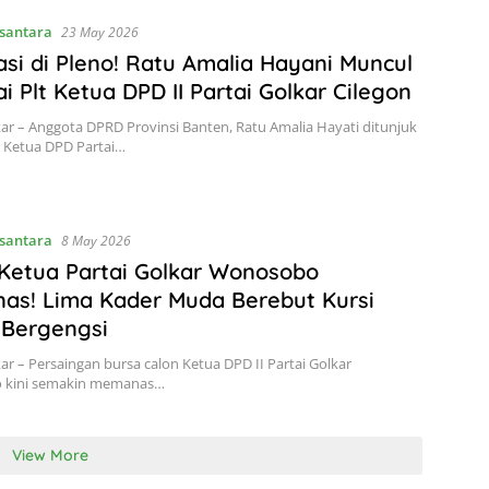
santara
23 May 2026
si di Pleno! Ratu Amalia Hayani Muncul
i Plt Ketua DPD II Partai Golkar Cilegon
kar – Anggota DPRD Provinsi Banten, Ratu Amalia Hayati ditunjuk
t Ketua DPD Partai…
santara
8 May 2026
Ketua Partai Golkar Wonosobo
as! Lima Kader Muda Berebut Kursi
 Bergengsi
kar – Persaingan bursa calon Ketua DPD II Partai Golkar
 kini semakin memanas…
View More