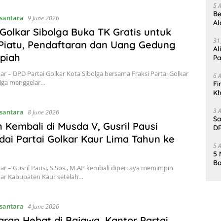
5 
Be
santara
9 June 2026
Al
 Golkar Sibolga Buka TK Gratis untuk
Un
31
Piatu, Pendaftaran dan Uang Gedung
Al
piah
Pa
kar – DPD Partai Golkar Kota Sibolga bersama Fraksi Partai Golkar
6 
lga menggelar…
Fi
Kh
Me
3 
santara
8 June 2026
Sa
ih Kembali di Musda V, Gusril Pausi
DP
d
ai Partai Golkar Kaur Lima Tahun ke
5 
5 
Ba
kar – Gusril Pausi, S.Sos., M.AP kembali dipercaya memimpin
K
kar Kabupaten Kaur setelah…
Pa
santara
4 June 2026
ran Hebat di Bajawa, Kantor Partai