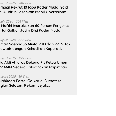
August 2026
386 View
rhasil Rekrut 10 Ribu Kader Muda, Said
di Al Idrus Serahkan Mobil Operasional
tuk AMPG Jakarta
 July 2026
364 View
i Mufthi Instruksikan 60 Persen Pengurus
rtai Golkar Jatim Diisi Kader Muda
August 2026
277 View
rman Soebagyo Minta PUD dan PPTS Tak
awatir dengan Kehadiran Koperasi
rah Putih
August 2026
155 View
id Aldi Al Idrus Dukung Plt Ketua Umum
P AMPI Segera Laksanakan Rapimnas
an Munas X
August 2026
80 View
Nahkoda Partai Golkar di Sumatera
gian Selatan: Rekam Jejak,
epemimpinan, dan Komitmen Membangun
rtai