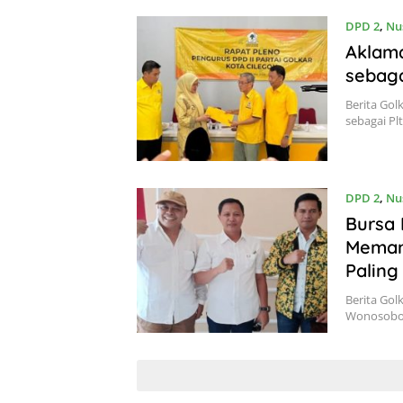
DPD 2
,
Nu
Aklama
sebaga
Berita Gol
sebagai Pl
DPD 2
,
Nu
Bursa 
Meman
Paling
Berita Gol
Wonosobo