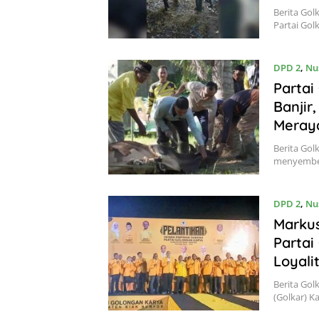
Berita Go
Partai Go
DPD 2
,
Nu
Partai
Banjir
Meray
Berita Gol
menyembel
DPD 2
,
Nu
Marku
Partai
Loyali
Berita Gol
(Golkar) 