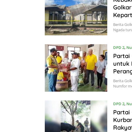
Golka
Kepart
Berita Gol
Ngada turu
DPD 2
,
Nu
Partai
untuk
Perang
Berita Gol
Numfor me
DPD 2
,
Nu
Partai
Kurban
Rakya