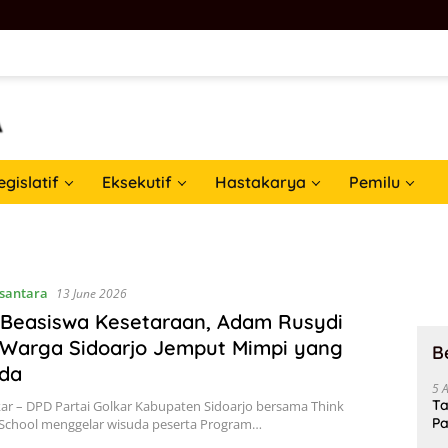
egislatif
Eksekutif
Hastakarya
Pemilu
santara
13 June 2026
 Beasiswa Kesetaraan, Adam Rusydi
 Warga Sidoarjo Jemput Mimpi yang
B
nda
5 
Ta
kar – DPD Partai Golkar Kabupaten Sidoarjo bersama Think
Pa
 School menggelar wisuda peserta Program…
In