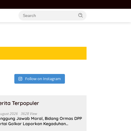
Ketua DPD I Partai Golkar Ter
Follow on Instagram
erita Terpopuler
August 2026
3628 View
nggung Jawab Moral, Bidang Ormas DPP
rtai Golkar Laporkan Kegaduhan
ternal AMPI ke Ketum Bahlil Lahadalia