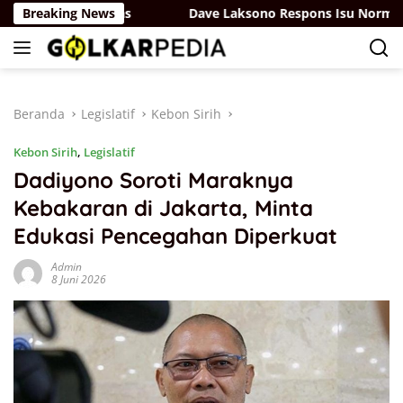
Langsung
 RUU Sisdiknas
Breaking News
Dave Laksono Respons Isu Norman Joes
ke
konten
Beranda
Legislatif
Kebon Sirih
Kebon Sirih
,
Legislatif
Dadiyono Soroti Maraknya
Kebakaran di Jakarta, Minta
Edukasi Pencegahan Diperkuat
Admin
8 Juni 2026