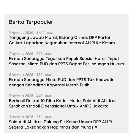
Berita Terpopuler
5 Agustus 2026
3726 Lihat
Tanggung Jawab Moral, Bidang Ormas DPP Partai
Golkar Laporkan Kegaduhan Internal AMPI ke Ketum
Bahlil Lahadalia
7 Agustus 2026
791 Lihat
Firman Soebagyo Tegaskan Pupuk Subsidi Harus Tepat
Sasaran, Minta PUD dan PPTS Dapat Perlindungan Hukum
6 Agustus 2026
586 Lihat
Firman Soebagyo Minta PUD dan PPTS Tak Khawatir
dengan Kehadiran Koperasi Merah Putih
5 Agustus 2026
448 Lihat
Berhasil Rekrut 10 Ribu Kader Muda, Said Aldi Al Idrus
Serahkan Mobil Operasional Untuk AMPG Jakarta
3 Agustus 2026
162 Lihat
Said Aldi Al Idrus Dukung Plt Ketua Umum DPP AMPI
Segera Laksanakan Rapimnas dan Munas X