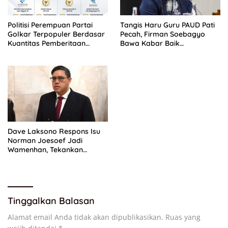
Politisi Perempuan Partai
Tangis Haru Guru PAUD Pati
Golkar Terpopuler Berdasar
Pecah, Firman Soebagyo
Kuantitas Pemberitaan
Bawa Kabar Baik
Periode Juli 2026
Perjuangan di RUU Sisdiknas
Dave Laksono Respons Isu
Norman Joesoef Jadi
Wamenhan, Tekankan
Penguatan Pertahanan
Nasional
Tinggalkan Balasan
Alamat email Anda tidak akan dipublikasikan.
Ruas yang