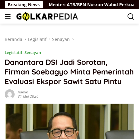
Langsung
laya Rus
Breaking News
Menteri ATR/BPN Nusron Wahid Perkuat Kolab
ke
konten
Beranda
Legislatif
Senayan
Legislatif
,
Senayan
Danantara DSI Jadi Sorotan,
Firman Soebagyo Minta Pemerintah
Evaluasi Ekspor Sawit Satu Pintu
Admin
31 Mei 2026