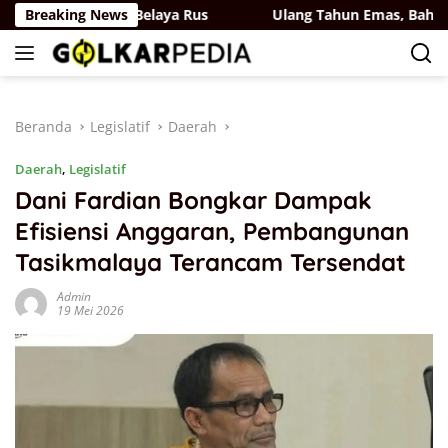
Langsung
lkar-Partai Belaya Rus
Breaking News
Ulang Tahun Emas, Bahlil Laha
ke
konten
Beranda
Legislatif
Daerah
Daerah
,
Legislatif
Dani Fardian Bongkar Dampak
Efisiensi Anggaran, Pembangunan
Tasikmalaya Terancam Tersendat
Admin
19 Mei 2026